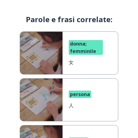
Parole e frasi correlate:
donna;
femminile
女
persona
人