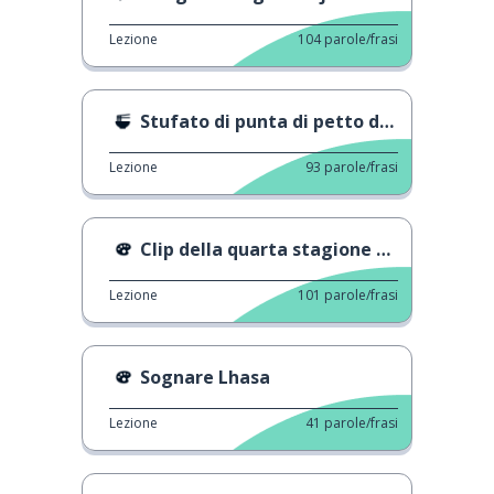
Lezione
104
parole/frasi
Stufato di punta di petto di manzo con pomodori
Lezione
93
parole/frasi
Clip della quarta stagione di An Exciting Offer
Lezione
101
parole/frasi
Sognare Lhasa
Lezione
41
parole/frasi