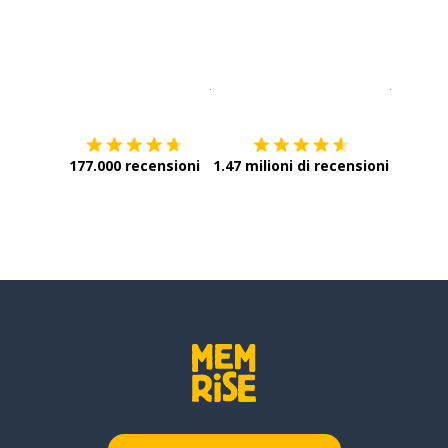
Scarica su
App Store
Scarica
177.000 recensioni
1.47 milioni di recensioni