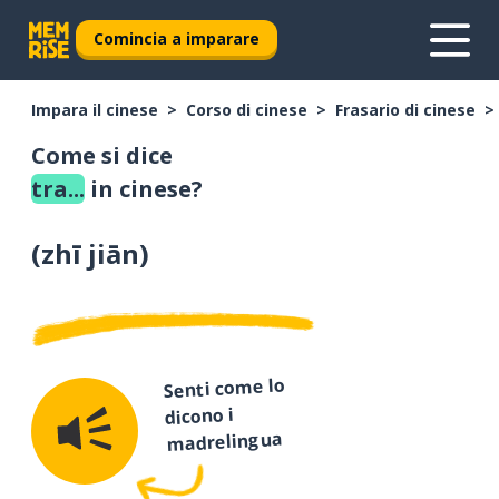
Comincia a imparare
Impara il cinese
Corso di cinese
Frasario di cinese
Come si dice
tra...
in cinese?
(
zhī jiān
)
Senti come lo
dicono i
madrelingua