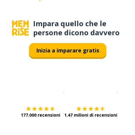
Impara quello che le
persone dicono davvero
Inizia a imparare gratis
Scarica su
App Store
Scarica
177.000 recensioni
1.47 milioni di recensioni