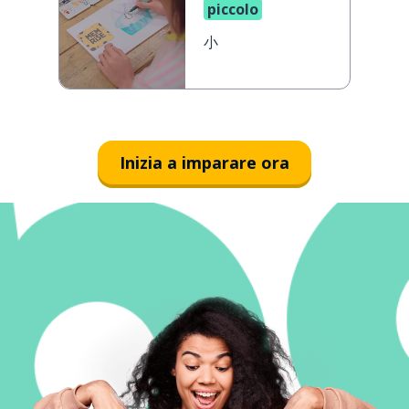
piccolo
小
Inizia a imparare ora