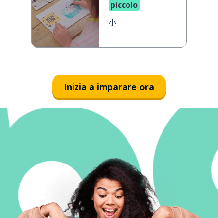
piccolo
小
Inizia a imparare ora