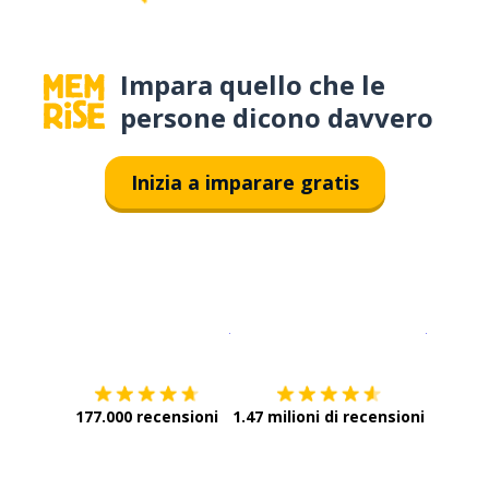
Impara quello che le
persone dicono davvero
Inizia a imparare gratis
Scarica su
App Store
Scarica
177.000 recensioni
1.47 milioni di recensioni