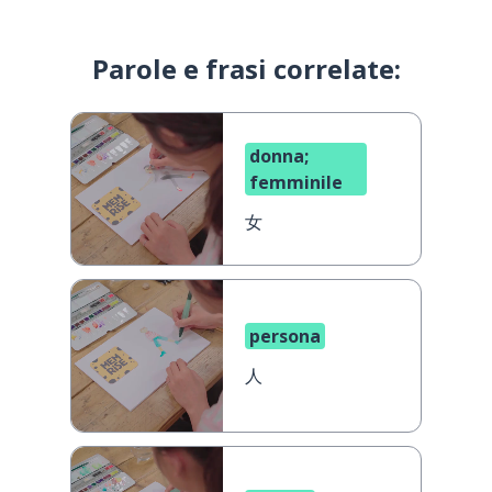
Parole e frasi correlate:
donna;
femminile
女
persona
人