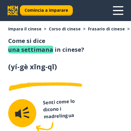
Comincia a imparare
Impara il cinese
Corso di cinese
Frasario di cinese
Come si dice
una settimana
in cinese?
(
yí-gè xīng-qī
)
Senti come lo
dicono i
madrelingua