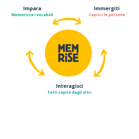
Impara
Immergiti
Memorizza i vocaboli
Capisci le persone
Interagisci
Fatti capire dagli altri
Scarica su
App Store
Scarica