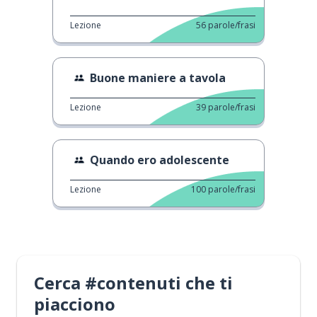
Lezione
56
parole/frasi
Buone maniere a tavola
Lezione
39
parole/frasi
Quando ero adolescente
Lezione
100
parole/frasi
Cerca #contenuti che ti
piacciono