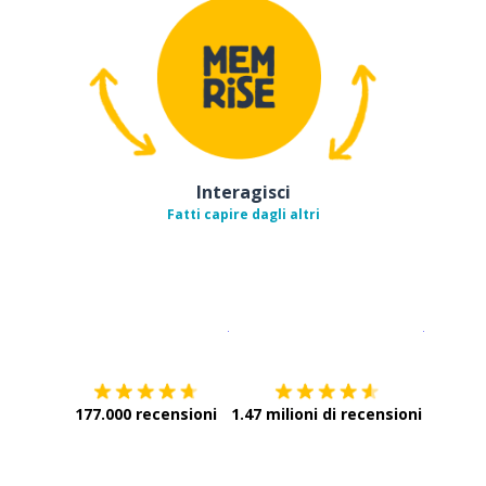
Interagisci
Fatti capire dagli altri
Scarica su
App Store
Scarica
177.000 recensioni
1.47 milioni di recensioni