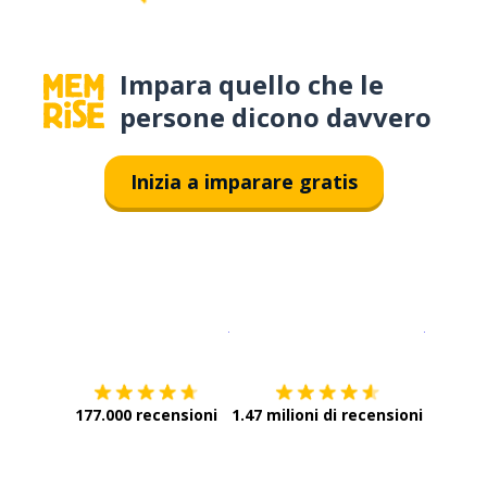
Impara quello che le
persone dicono davvero
Inizia a imparare gratis
Scarica su
App Store
Scarica
177.000 recensioni
1.47 milioni di recensioni