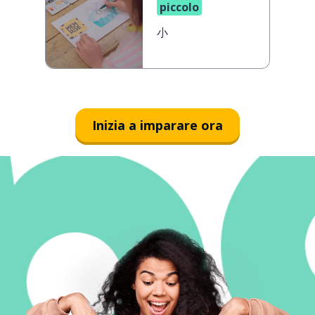
piccolo
小
Inizia a imparare ora