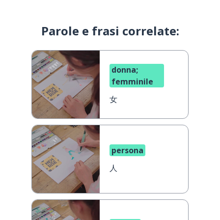
Parole e frasi correlate:
donna;
femminile
女
persona
人