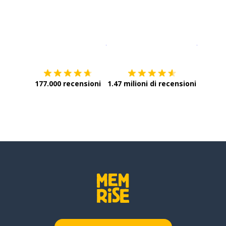
Scarica su
App Store
Scarica
177.000 recensioni
1.47 milioni di recensioni