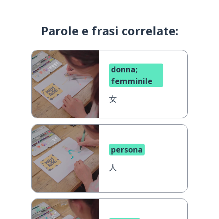
Parole e frasi correlate:
donna;
femminile
女
persona
人