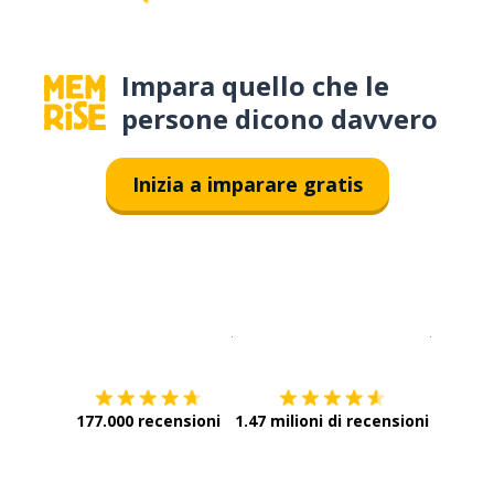
Impara quello che le
persone dicono davvero
Inizia a imparare gratis
Scarica su
App Store
Scarica
177.000 recensioni
1.47 milioni di recensioni