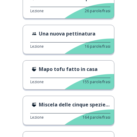
Lezione
26
parole/frasi
Una nuova pettinatura
Lezione
16
parole/frasi
Mapo tofu fatto in casa
Lezione
155
parole/frasi
Miscela delle cinque spezie fatta in casa
Lezione
164
parole/frasi