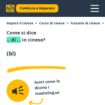
Comincia a imparare
Impara il cinese
Corso di cinese
Frasario di cinese
Come si dice
... di ...
in cinese?
(
bǐ
)
Senti come lo
dicono i
madrelingua