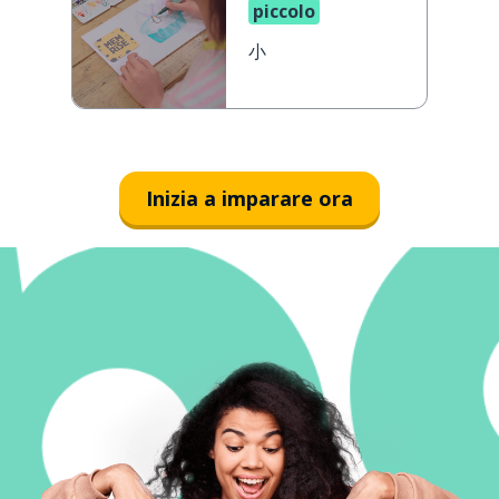
piccolo
小
Inizia a imparare ora