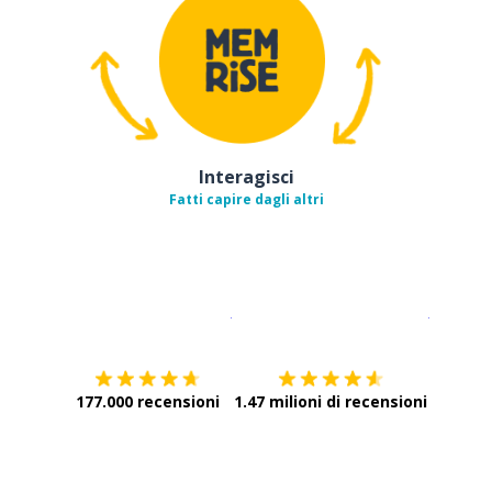
Interagisci
Fatti capire dagli altri
Scarica su
App Store
Scarica
177.000 recensioni
1.47 milioni di recensioni