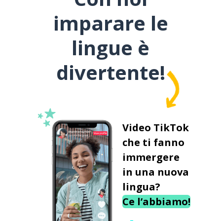
imparare le
lingue è
divertente!
Video TikTok
che ti fanno
immergere
in una nuova
lingua?
Ce l’abbiamo!