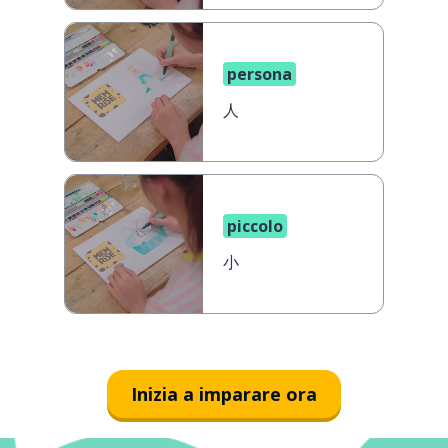
persona
人
piccolo
小
Inizia a imparare ora