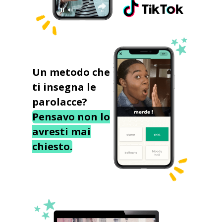
Un metodo che
ti insegna le
parolacce?
Pensavo non lo
avresti mai
chiesto.