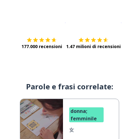
Scarica su
App Store
Scarica
177.000 recensioni
1.47 milioni di recensioni
Parole e frasi correlate:
donna;
femminile
女