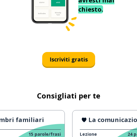
avresti mai
chiesto.
Iscriviti gratis
Consigliati per te
bri familiari
La comunicazione tra genitor
15
parole/frasi
Lezione
24
p