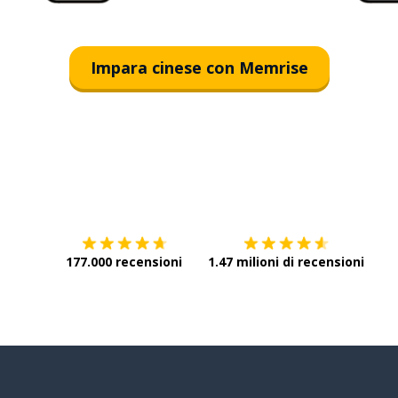
Impara cinese con Memrise
Scarica su
App Store
Scar
177.000 recensioni
1.47 milioni di recensioni