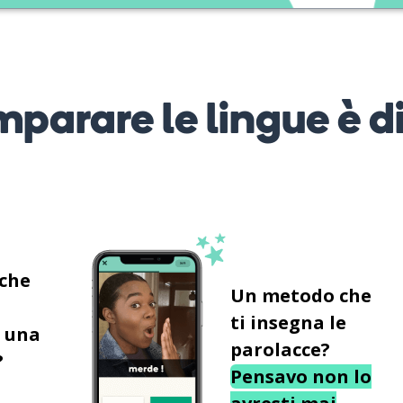
mparare le lingue è d
 che
Un metodo che
ti insegna le
 una
parolacce?
?
Pensavo non lo