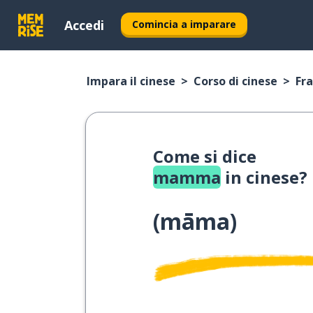
Accedi
Comincia a imparare
Impara il cinese
Corso di cinese
Fra
Come si dice
mamma
in cinese?
(
māma
)