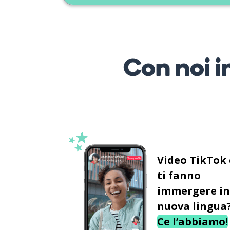
Con noi i
Video TikTok
ti fanno
immergere in
nuova lingua
Ce l’abbiamo!