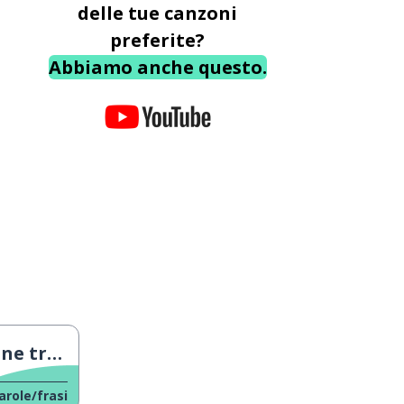
delle tue canzoni
preferite?
Abbiamo anche questo.
e e figlio
arole/frasi