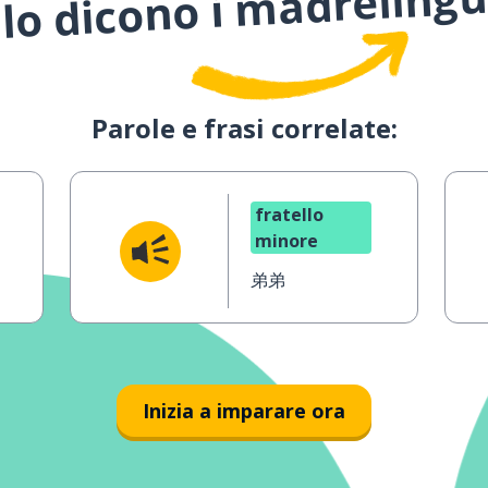
lo dicono i madreling
Parole e frasi correlate:
fratello
minore
弟弟
Inizia a imparare ora