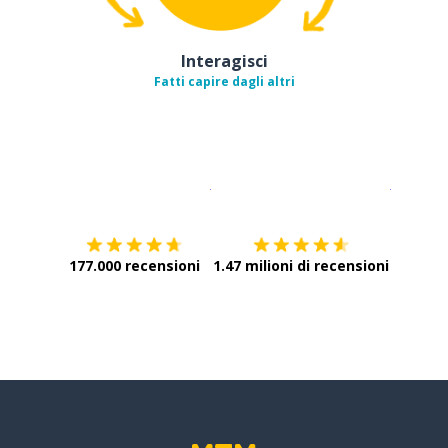
Interagisci
Fatti capire dagli altri
Scarica su
App Store
Scarica
177.000 recensioni
1.47 milioni di recensioni