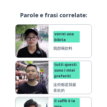
Parole e frasi correlate:
vorrei una
bibita
我想喝饮料
tutti questi
sono i miei
preferiti
这些都是我最
喜欢的
il caffè è la
mia