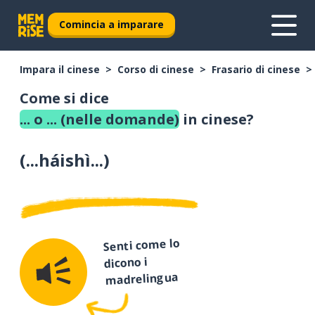
Comincia a imparare
Impara il cinese
Corso di cinese
Frasario di cinese
Come si dice
... o ... (nelle domande)
in cinese?
(
...háishì...
)
Senti come lo
dicono i
madrelingua