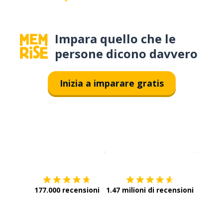
Impara quello che le
persone dicono davvero
Inizia a imparare gratis
Scarica su
App Store
Scarica
177.000 recensioni
1.47 milioni di recensioni