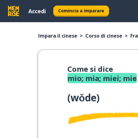
Accedi
Comincia a imparare
Impara il cinese
Corso di cinese
Fra
Come si dice
mio; mia; miei; mie
(
wǒde
)