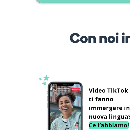
Con noi i
Video TikTok
ti fanno
immergere in
nuova lingua
Ce l’abbiamo!