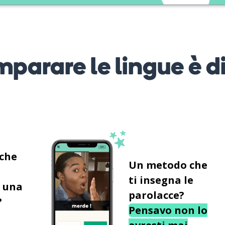
mparare le lingue è d
 che
Un metodo che
ti insegna le
 una
parolacce?
?
Pensavo non lo