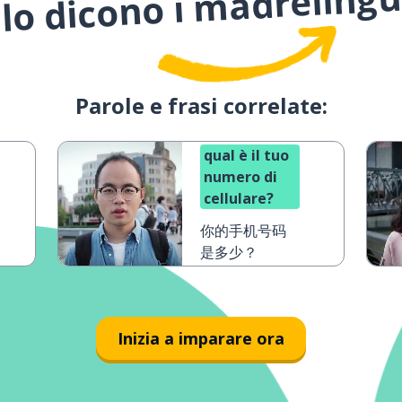
lo dicono i madreling
Parole e frasi correlate:
qual è il tuo
numero di
cellulare?
你的手机号码
是多少？
Inizia a imparare ora