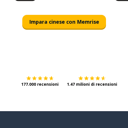
Impara cinese con Memrise
Scarica su
App Store
Scar
177.000 recensioni
1.47 milioni di recensioni