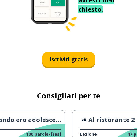
avresti mai
chiesto.
Iscriviti gratis
Consigliati per te
ndo ero adolescente
Al ristorante 2
100
parole/frasi
Lezione
47
p