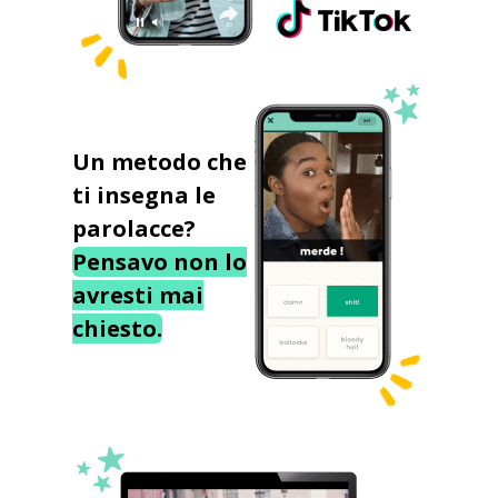
Un metodo che
ti insegna le
parolacce?
Pensavo non lo
avresti mai
chiesto.