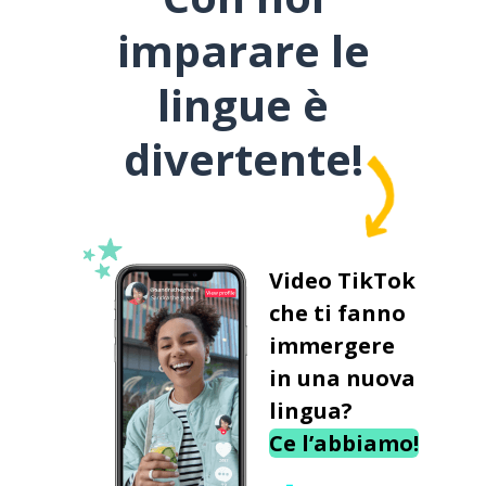
imparare le
lingue è
divertente!
Video TikTok
che ti fanno
immergere
in una nuova
lingua?
Ce l’abbiamo!