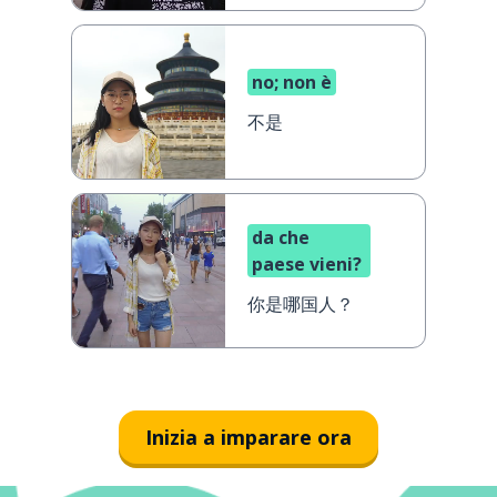
no; non è
不是
da che
paese vieni?
你是哪国人？
Inizia a imparare ora