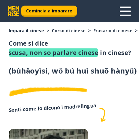
Comincia a imparare
Impara il cinese
Corso di cinese
Frasario di cinese
Come si dice
scusa, non so parlare cinese
in cinese?
(
bùhǎoyìsi, wǒ bú huì shuō hànyǔ
)
Senti come lo dicono i madrelingua