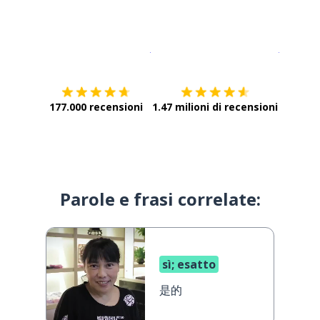
Scarica su
App Store
Scarica
177.000 recensioni
1.47 milioni di recensioni
Parole e frasi correlate:
sì; esatto
是的