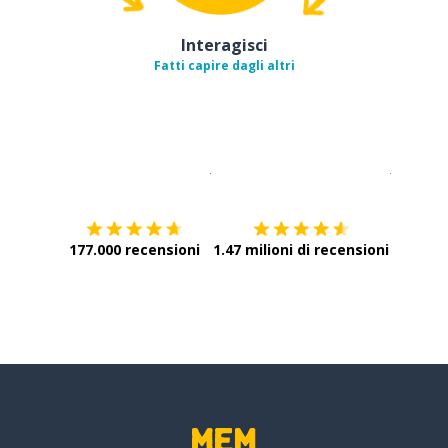
Interagisci
Fatti capire dagli altri
Scarica su
App Store
Scarica
177.000 recensioni
1.47 milioni di recensioni