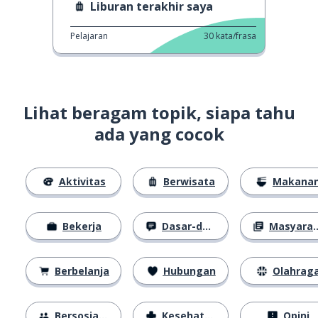
Liburan terakhir saya
Pelajaran
30
kata/frasa
Lihat beragam topik, siapa tahu
ada yang cocok
Aktivitas
Berwisata
Makana
Bekerja
Dasar-dasar
Masyarakat
Berbelanja
Hubungan
Olahrag
Bersosialisasi
Kesehatan
Opini