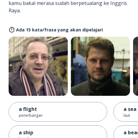
kamu bakal merasa sudah berpetualang ke Inggris
Raya.
Ada 15 kata/frasa yang akan dipelajari
a flight
a sea
penerbangan
laut
a ship
a bea