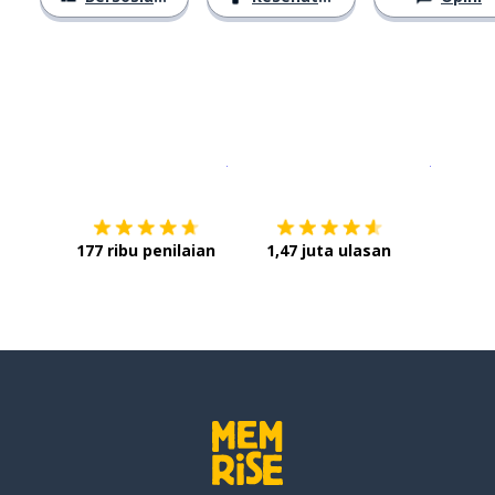
Unduh di
App Store
Dapatka
177 ribu penilaian
1,47 juta ulasan