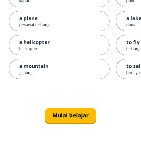
kapal
pantai
a plane
a lak
pesawat terbang
danau
a helicopter
to fly
helikopter
terbang
a mountain
to sai
gunung
berlaya
Mulai belajar