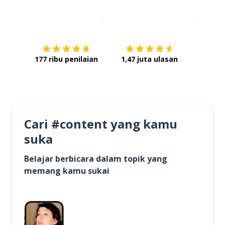
Unduh di
App Store
Dapatka
177 ribu penilaian
1,47 juta ulasan
Cari #content yang kamu
suka
Belajar berbicara dalam topik yang
memang kamu sukai