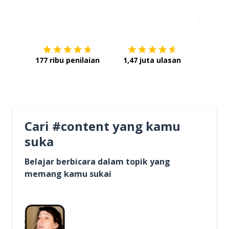
Unduh di
App Store
Dapatka
177 ribu penilaian
1,47 juta ulasan
Cari #content yang kamu
suka
Belajar berbicara dalam topik yang
memang kamu sukai