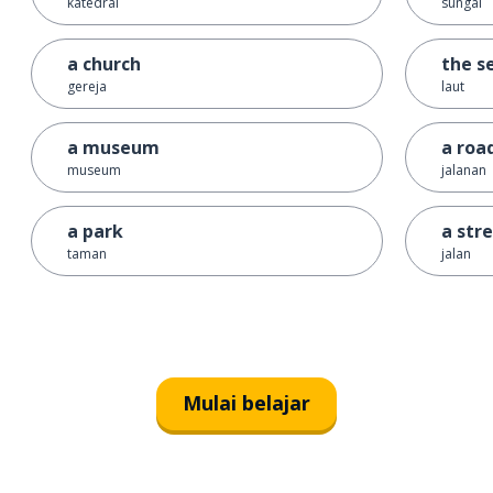
katedral
sungai
a church
the s
gereja
laut
a museum
a roa
museum
jalanan
a park
a str
taman
jalan
Mulai belajar