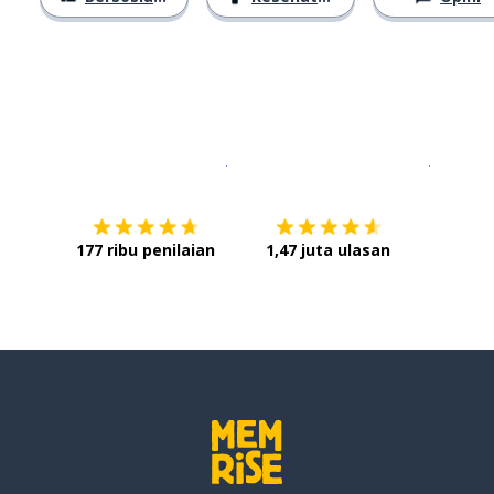
Unduh di
App Store
Dapatka
177 ribu penilaian
1,47 juta ulasan