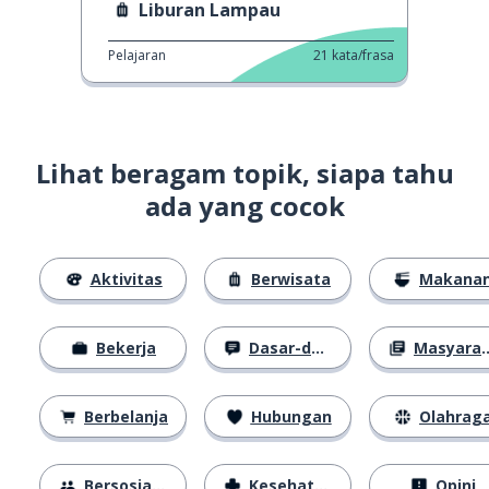
Liburan Lampau
Pelajaran
21
kata/frasa
Lihat beragam topik, siapa tahu
ada yang cocok
Aktivitas
Berwisata
Makana
Bekerja
Dasar-dasar
Masyarakat
Berbelanja
Hubungan
Olahrag
Bersosialisasi
Kesehatan
Opini