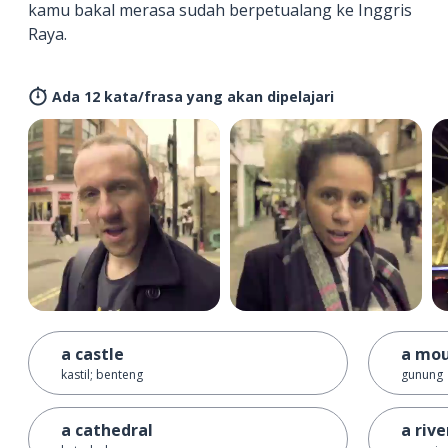
kamu bakal merasa sudah berpetualang ke Inggris
Raya.
Ada 12 kata/frasa yang akan dipelajari
a castle
a mou
kastil; benteng
gunung
a cathedral
a rive