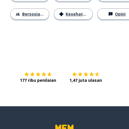
Bersosialisasi
Kesehatan
Opini
Unduh di
App Store
Dapatka
177 ribu penilaian
1,47 juta ulasan