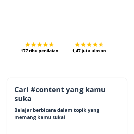
Unduh di
App Store
Dapatka
177 ribu penilaian
1,47 juta ulasan
Cari #content yang kamu
suka
Belajar berbicara dalam topik yang
memang kamu sukai