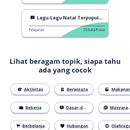
Lagu-Lagu Natal Terpopuler di London
Pelajaran
20
kata/frasa
Lihat beragam topik, siapa tahu
ada yang cocok
Aktivitas
Berwisata
Makana
Bekerja
Dasar-dasar
Masyarakat
Berbelanja
Hubungan
Olahrag