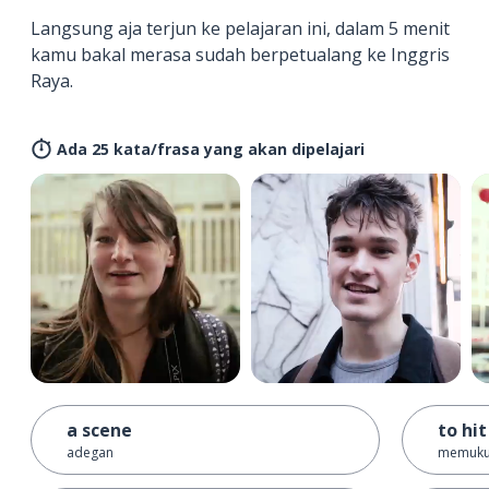
Langsung aja terjun ke pelajaran ini, dalam 5 menit
kamu bakal merasa sudah berpetualang ke Inggris
Raya.
Ada 25 kata/frasa yang akan dipelajari
a scene
to hit
adegan
memuku