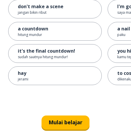
don't make a scene
I'm g
jangan bikin ribut
saya ma
a countdown
a nail
hitung mundur
paku
it's the final countdown!
you h
sudah saatnya hitung mundur!
kamu tep
hay
to co
jerami
dikenak
Mulai belajar