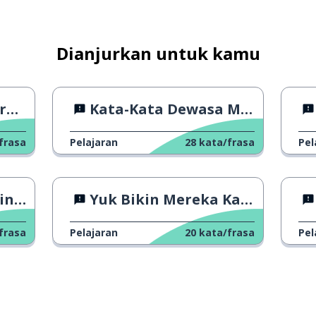
semua orang
Dianjurkan untuk kamu
at
 4
Kata-Kata Dewasa Menurut Anak-Anak
n
frasa
Pelajaran
28
kata/frasa
Pel
Salah
Yuk Bikin Mereka Kagum! 3
frasa
Pelajaran
20
kata/frasa
Pel
tunggu sebentar; bertahanlah
an