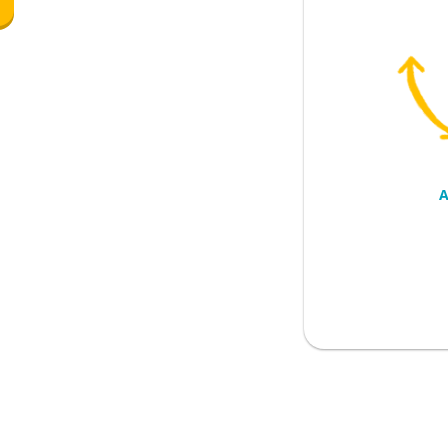
A
nta
khiri