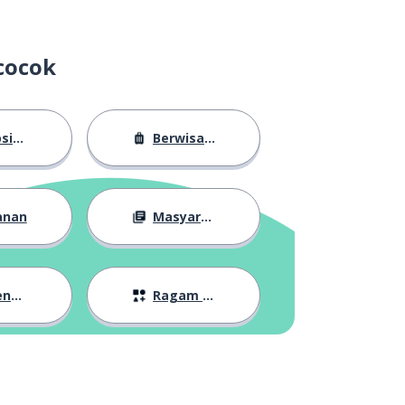
cocok
sasi
Berwisata
anan
Masyarakat
lan
Ragam Topik