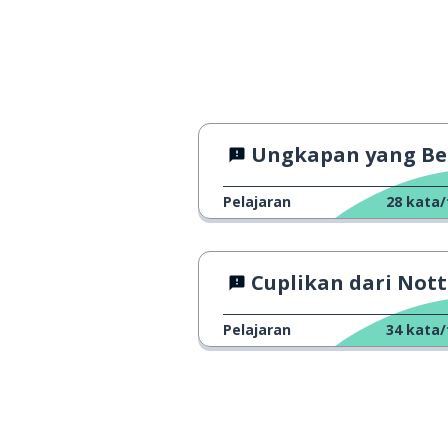
setiap orang; 
everyone
mendapat
to get
perasaan; firas
a feeling
Ungkapan yang Berguna
aduh; ya ampu
oh dear
Pelajaran
28
kata/
lulus; melewati
to pass
Cuplikan dari Notting Hill - Keputusan yang 
menggantung
to hang
Pelajaran
34
kata/
pegangan ya!; 
hang on
tatapan; tampil
a look