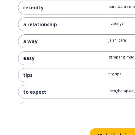
baru-baru ini; 
recently
hubungan
a relationship
jalan; cara
a way
gampang; mud
easy
tip; tips
tips
mengharapkan;
to expect
pikiran
a mind
partner; mitra
a partner