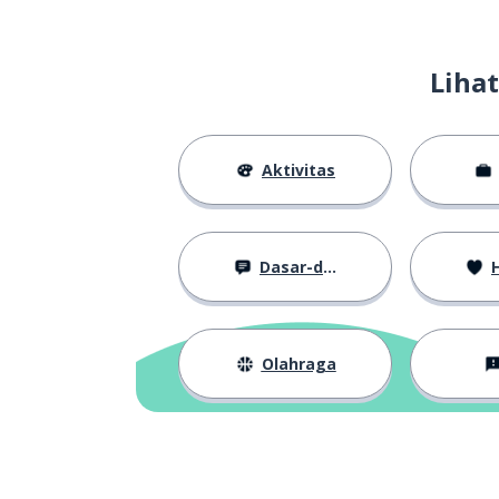
mencoba
to try
Liha
lupa
to forget
mengambil
to take
Aktivitas
rehat; istirahat
a break
Dasar-dasar
H
terkadang
sometimes
mengontrol; m
to control
Olahraga
berdua; kedua
both
hanya; saja
just