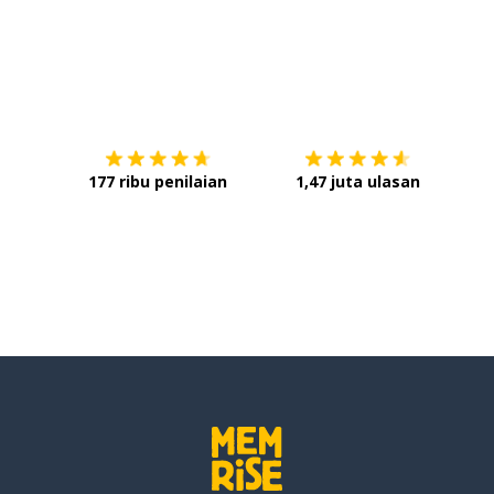
Unduh di
App Store
Dap
ndengarkan
177 ribu penilaian
1,47 juta ulasan
esar; cenderung
i