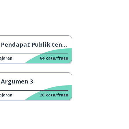
Pendapat Publik tentang Polisi
ajaran
64
kata/frasa
Argumen 3
ajaran
20
kata/frasa