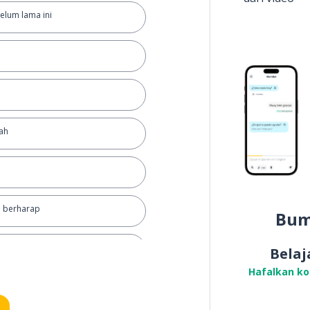
belum lama ini
ah
 berharap
Bum
Belaj
Hafalkan k