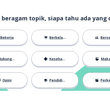
t beragam topik, siapa tahu ada yang 
Bekerja
Berbelanja
Bersosiali
ubungan
Kesehatan
Mak
engendalikan
Opini
Pendidikan
Perkena
nya