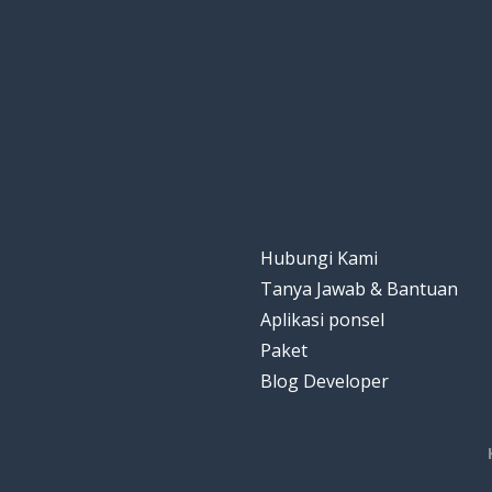
tenang; kalem
calm
mengecek; mem
to check
situs web
a website
mengikuti
to follow
Hubungi Kami
Tanya Jawab & Bantuan
Aplikasi ponsel
Paket
Blog Developer