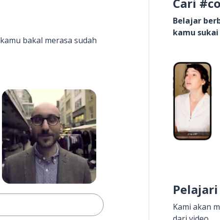
Cari #c
Belajar be
kamu sukai
it kamu bakal merasa sudah
Pelajari
Kami akan m
dari video