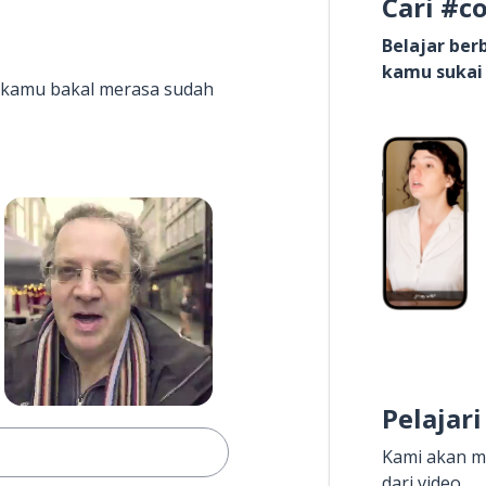
Cari #c
Belajar be
kamu sukai
it kamu bakal merasa sudah
Pelajari
Kami akan m
dari video