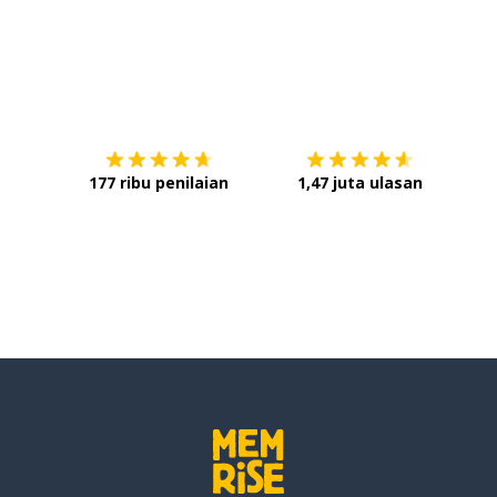
Unduh di
App Store
Dap
177 ribu penilaian
1,47 juta ulasan