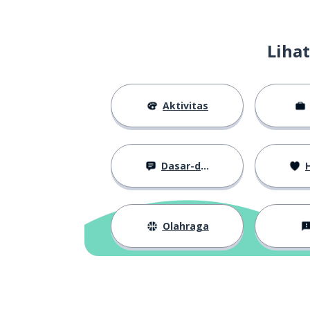
Liha
Aktivitas
Dasar-dasar
H
Olahraga