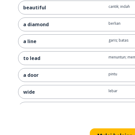
cantik; indah
beautiful
berlian
a diamond
garis; batas
a line
menuntun; me
to lead
pintu
a door
lebar
wide
buka
open
tunggu sebent
hold on