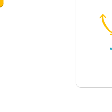
inya
A