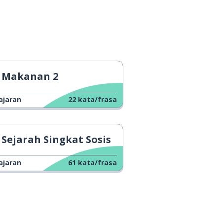
Makanan 2
ajaran
22
kata/frasa
Sejarah Singkat Sosis
ajaran
61
kata/frasa