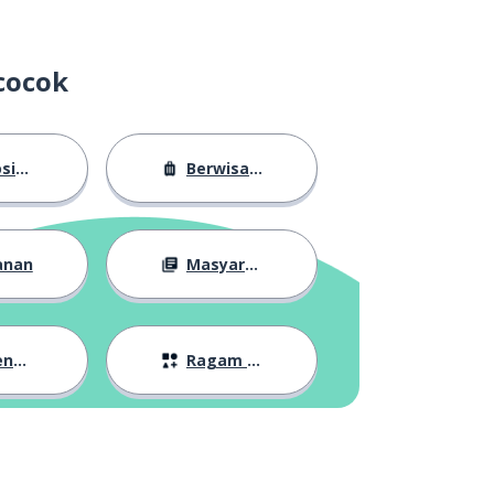
cocok
sasi
Berwisata
anan
Masyarakat
lan
Ragam Topik