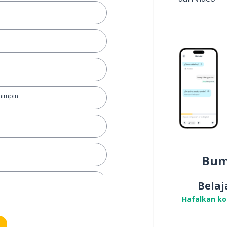
mimpin
Bum
Belaj
Hafalkan k
ar; berpegangan pada