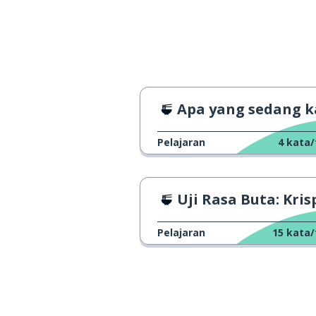
Apa yang sedang kamu maka
Pelajaran
4
kata/
Uji Rasa Buta: Krispy Kr
Pelajaran
15
kata/