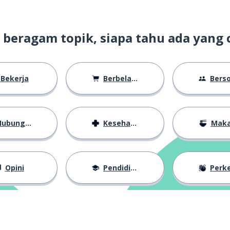
t beragam topik, siapa tahu ada yang 
Bekerja
Berbelanja
Bersosiali
ubungan
Kesehatan
Mak
Opini
Pendidikan
Perkena