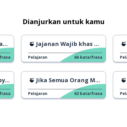
Dianjurkan untuk kamu
n?
Jajanan Wajib khas Pecinan London
frasa
Pelajaran
66
kata/frasa
Pel
eme
Jika Semua Orang Menjadi Vegan
frasa
Pelajaran
62
kata/frasa
Pel