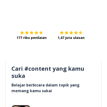
Unduh di
App Store
Dapatka
177 ribu penilaian
1,47 juta ulasan
Cari #content yang kamu
suka
Belajar berbicara dalam topik yang
memang kamu sukai