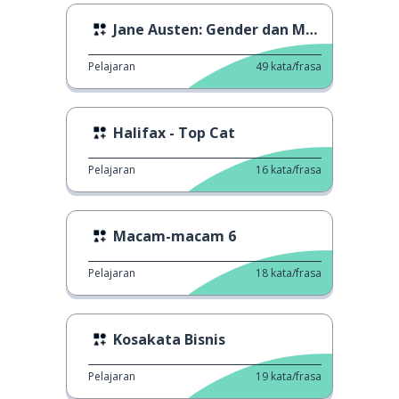
Jane Austen: Gender dan Moralitas
Pelajaran
49
kata/frasa
Halifax - Top Cat
Pelajaran
16
kata/frasa
Macam-macam 6
Pelajaran
18
kata/frasa
Kosakata Bisnis
Pelajaran
19
kata/frasa