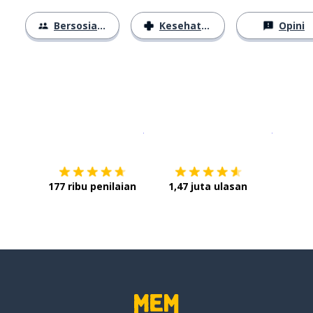
Bersosialisasi
Kesehatan
Opini
Unduh di
App Store
Dapatka
177 ribu penilaian
1,47 juta ulasan