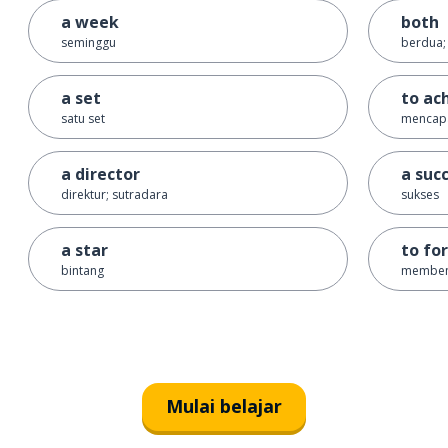
a week
both
seminggu
berdua;
a set
to ac
satu set
mencap
a director
a suc
direktur; sutradara
sukses
a star
to fo
bintang
memben
Mulai belajar