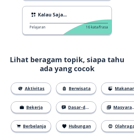
Kalau Saja...
Pelajaran
16
kata/frasa
Lihat beragam topik, siapa tahu
ada yang cocok
Aktivitas
Berwisata
Makana
Bekerja
Dasar-dasar
Masyarakat
Berbelanja
Hubungan
Olahrag