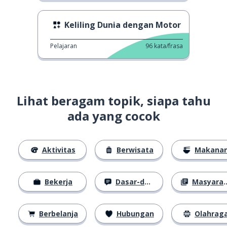
Keliling Dunia dengan Motor
Pelajaran
96
kata/frasa
Lihat beragam topik, siapa tahu
ada yang cocok
Aktivitas
Berwisata
Makana
Bekerja
Dasar-dasar
Masyarakat
Berbelanja
Hubungan
Olahrag