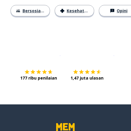
Bersosialisasi
Kesehatan
Opini
Unduh di
App Store
Dapatka
177 ribu penilaian
1,47 juta ulasan