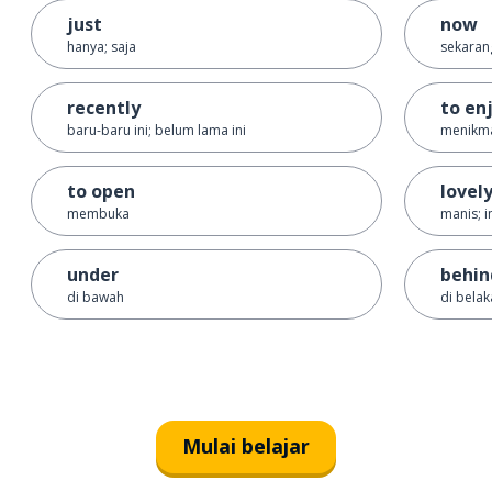
just
now
hanya; saja
sekarang
recently
to en
baru-baru ini; belum lama ini
menikma
to open
lovel
membuka
manis; i
under
behind
di bawah
di belaka
Mulai belajar