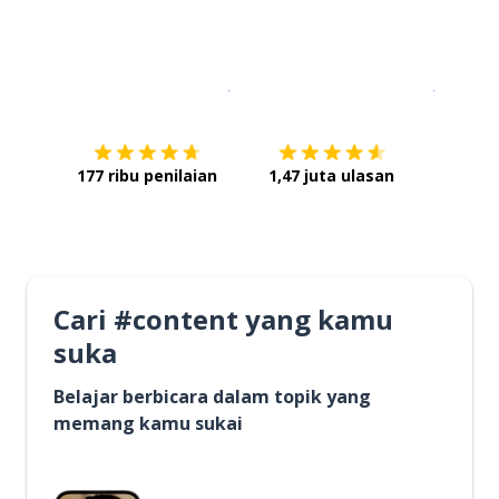
Unduh di
App Store
Dapatka
177 ribu penilaian
1,47 juta ulasan
Cari #content yang kamu
suka
Belajar berbicara dalam topik yang
memang kamu sukai