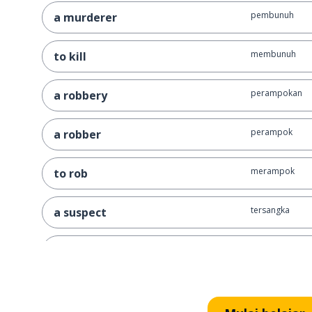
pembunuh
a murderer
membunuh
to kill
perampokan
a robbery
perampok
a robber
merampok
to rob
tersangka
a suspect
saksi
a witness
senapan
a gun