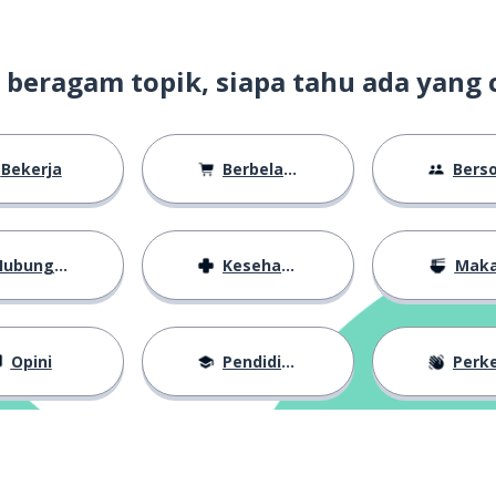
ank di siang bolong
t beragam topik, siapa tahu ada yang 
kap basah si pembunuh
Bekerja
Berbelanja
Bersosiali
polisi tak dapat menemukan
nuhan
ubungan
Kesehatan
Mak
ih harga gak tahu diri ya!
Opini
Pendidikan
Perkena