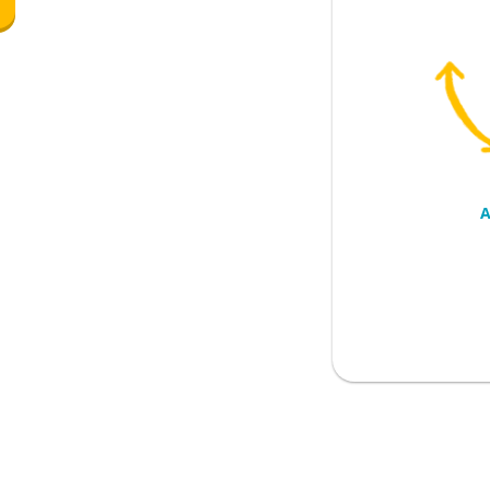
nuhan
A
nembakkan