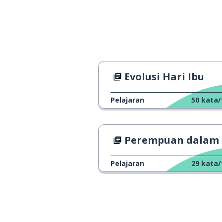
menangkap
to catch
siang
daylight
jelas-jelas
broad
Evolusi Hari Ibu
di siang bolong
in broad daylight
Pelajaran
50
kata/
tertangkap bas
red-handed
Perempuan dalam Dunia Bisn
itu perampoka
it was a robbery
Pelajaran
29
kata/
itu pembunuha
it was murder
saksi melihat s
the witness saw the suspect