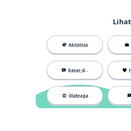
dia merampok b
he robbed the bank in broad
daylight
Liha
polisi menang
the police caught the murderer
red-handed
Aktivitas
sayang sekali 
unfortunately the police
senjata pembu
couldn't find the murder
weapon
Dasar-dasar
H
astaga! situ kas
it's daylight robbery!
Olahraga