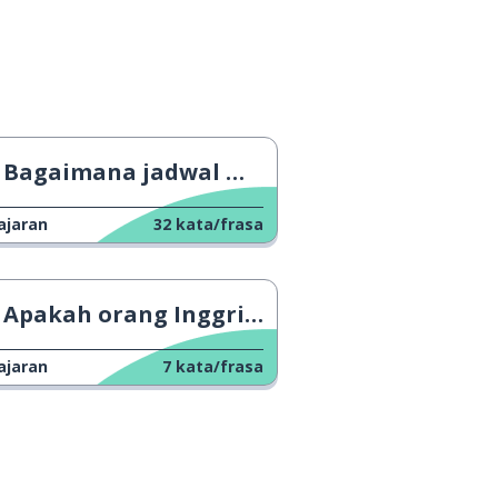
Bagaimana jadwal musim panas mempengaruhi tubuh ki
ajaran
32
kata/frasa
Apakah orang Inggris minum kopi?
ajaran
7
kata/frasa