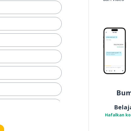
Bum
Belaj
Hafalkan k