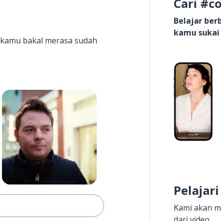
Cari #c
Belajar be
kamu sukai
it kamu bakal merasa sudah
Pelajari
Kami akan m
dari video