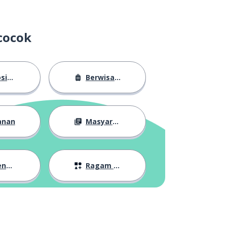
cocok
sasi
Berwisata
anan
Masyarakat
lan
Ragam Topik