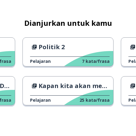
Dianjurkan untuk kamu
Politik 2
frasa
Pelajaran
7
kata/frasa
Pel
ah
is
Kapan kita akan meniadakan perubahan waktu?
n
frasa
Pelajaran
25
kata/frasa
Pel
n
i tersangka