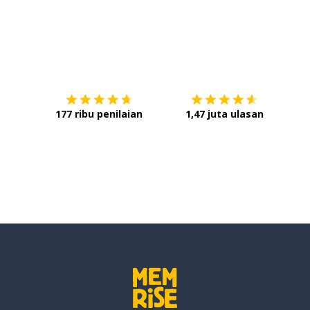
Unduh di
App Store
Dap
177 ribu penilaian
1,47 juta ulasan