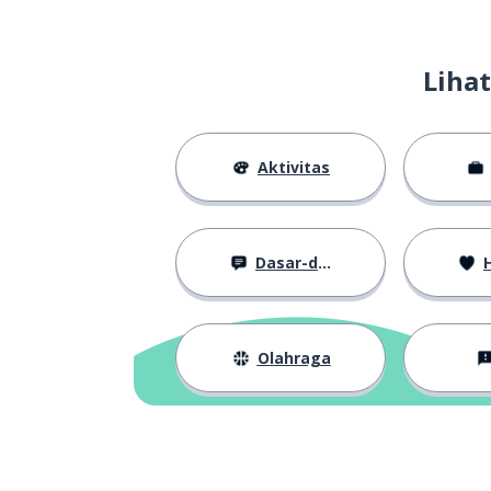
sampai; hingga
until
Liha
Januari
January
pengunjung
a visitor
Aktivitas
terbaik
best
Dasar-dasar
H
mungkin
possible
bahasa isyarat
a sign language
Olahraga
audio
the audio
audio yang dije
audio described