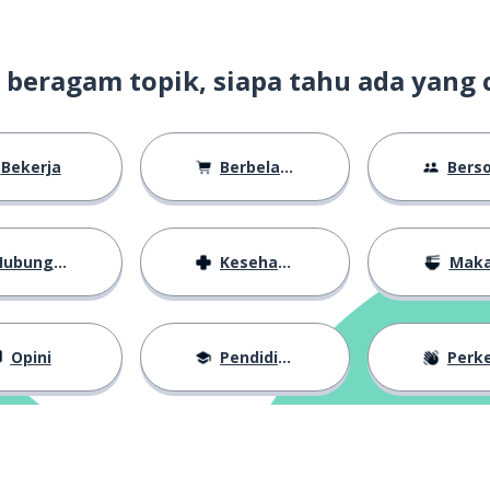
t beragam topik, siapa tahu ada yang 
Bekerja
Berbelanja
Bersosiali
ubungan
Kesehatan
Mak
Opini
Pendidikan
Perkena
laskan