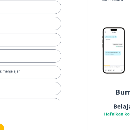
; menjelajah
Bum
Belaj
Hafalkan k