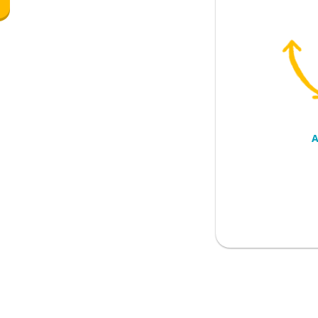
; ayo kita lihat
r
A
semangat