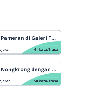
Pameran di Galeri Tate Britain
ajaran
41
kata/frasa
Nongkrong dengan Teman 1
ajaran
58
kata/frasa