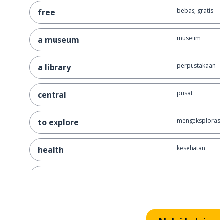
bebas; gratis
free
museum
a museum
perpustakaan
a library
pusat
central
mengeksplorasi
to explore
kesehatan
health
manusia
human
pengalaman
experience