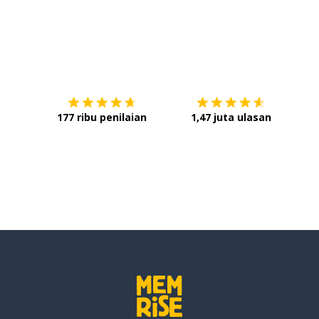
andu
Unduh di
App Store
Dap
 besar
177 ribu penilaian
1,47 juta ulasan
tangga