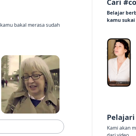
Cari #c
Belajar be
kamu sukai
it kamu bakal merasa sudah
Pelajari
Kami akan m
dari video