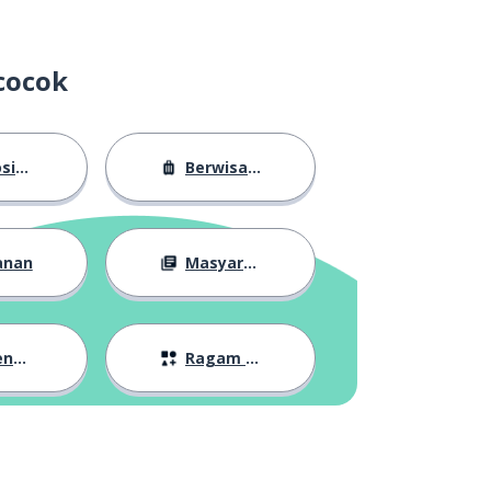
cocok
sasi
Berwisata
anan
Masyarakat
lan
Ragam Topik