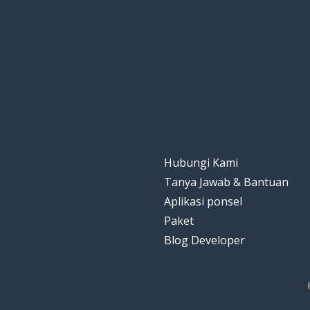
tanpa tangga
step-free
akses
access
garis; batas
a line
taktil
tactile
Hubungi Kami
label
a label
Tanya Jawab & Bantuan
Aplikasi ponsel
objek
an object
Paket
Blog Developer
staf
staff
ramah
friendly