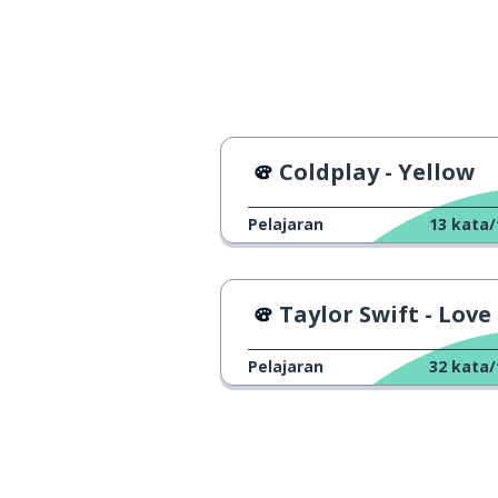
petualangan
an adventure
pameran
an exhibition
acara; pertunj
a show
Coldplay - Yellow
gembira
joyful
Pelajaran
13
kata/
disabilitas
a disability
Taylor Swift - Love St
kreativitas
the creativity
Pelajaran
32
kata/
masa kecil
the childhood
buka
open