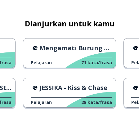
Dianjurkan untuk kamu
ukan
Mengamati Burung Hantu
frasa
Pelajaran
71
kata/frasa
Pel
ory
JESSIKA - Kiss & Chase
frasa
Pelajaran
28
kata/frasa
Pel