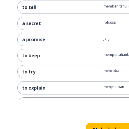
memberi tahu;
to tell
rahasia
a secret
janji
a promise
mempertahank
to keep
mencoba
to try
menjelaskan
to explain
mungkin; baran
probably
menembak; me
to shoot