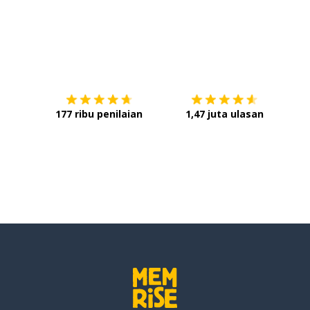
Unduh di
App Store
Dap
177 ribu penilaian
1,47 juta ulasan