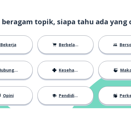
t beragam topik, siapa tahu ada yang 
Bekerja
Berbelanja
Bersosiali
ubungan
Kesehatan
Mak
Opini
Pendidikan
Perkena