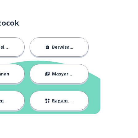
cocok
sasi
Berwisata
anan
Masyarakat
lan
Ragam Topik