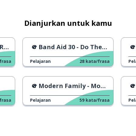
Dianjurkan untuk kamu
an)
Band Aid 30 - Do They Know It’s Christmas?
frasa
Pelajaran
28
kata/frasa
Pel
Modern Family - Momen-Momen Terlucu #2
frasa
Pelajaran
59
kata/frasa
Pel