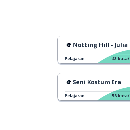
memercayai
to believe
lagi
again
Notting Hill - Julia Roberts (Adegan Perkenal
Pelajaran
43
kata/
Seni Kostum Era
Pelajaran
58
kata/