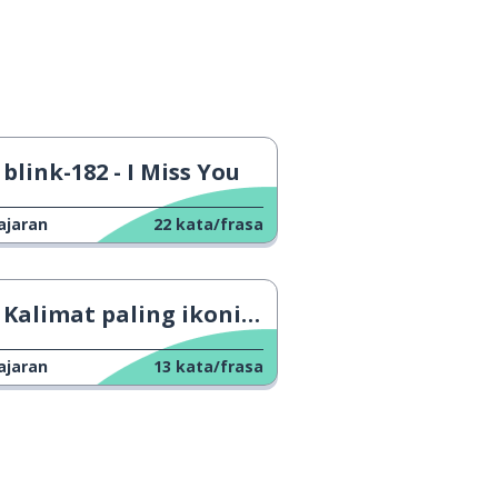
blink-182 - I Miss You
ajaran
22
kata/frasa
Kalimat paling ikonik dari Star Wars
ajaran
13
kata/frasa