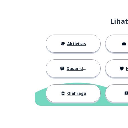
Liha
Aktivitas
Dasar-dasar
H
Olahraga