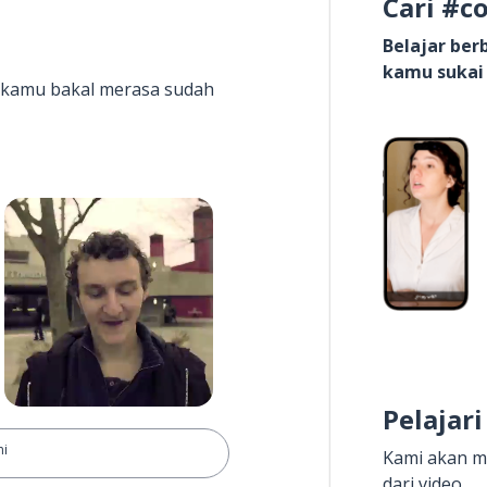
Cari #c
Belajar be
kamu sukai
it kamu bakal merasa sudah
Pelajari
ni
Kami akan m
dari video