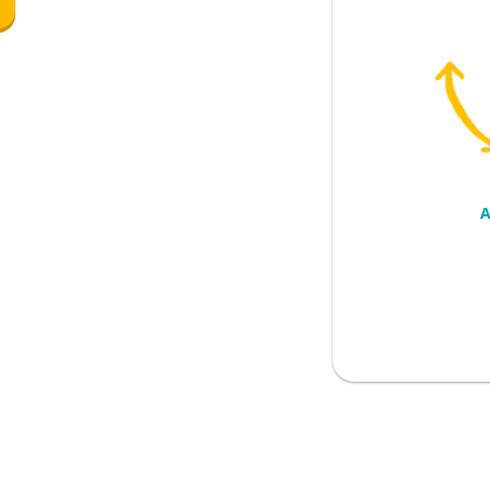
cerdas
A
cat