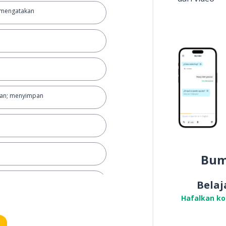
 mengatakan
an; menyimpan
Bum
gkali
Belaj
Hafalkan k
nembakkan