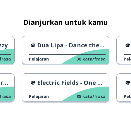
Dianjurkan untuk kamu
zzy
Dua Lipa - Dance the Night
frasa
Pelajaran
38
kata/frasa
Pel
an
Electric Fields - One Milkali
frasa
Pelajaran
35
kata/frasa
Pel