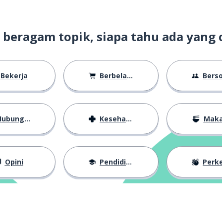
t beragam topik, siapa tahu ada yang 
Bekerja
Berbelanja
Bersosiali
ubungan
Kesehatan
Mak
Opini
Pendidikan
Perkena