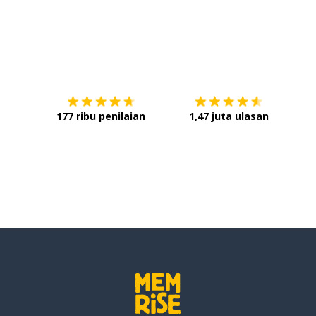
Unduh di
App Store
Dap
177 ribu penilaian
1,47 juta ulasan