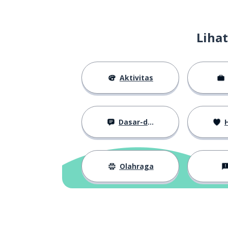
Liha
Aktivitas
Dasar-dasar
H
Olahraga