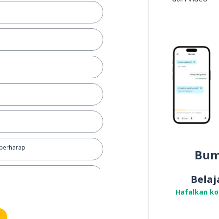
berharap
Bum
jangan pernah
Belaj
Hafalkan k
ku menyesal