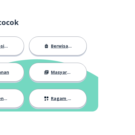
cocok
sasi
Berwisata
anan
Masyarakat
lan
Ragam Topik