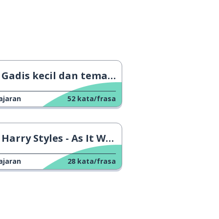
Gadis kecil dan teman mainnya si piton raksasa
ajaran
52
kata/frasa
Harry Styles - As It Was
ajaran
28
kata/frasa