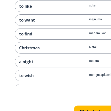
suka
to like
ingin; mau
to want
menemukan
to find
Natal
Christmas
malam
a night
mengucapkan; 
to wish
tidak pernah; 
never
maafkan aku; a
I'm sorry