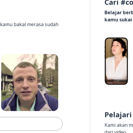
Cari #c
Belajar be
kamu sukai
it kamu bakal merasa sudah
Pelajari
Kami akan m
dari video