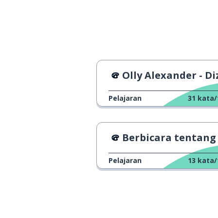
datang
to come
berhenti
to stop
sakit; nyeri
pain
Olly Alexander - Di
sudah
already
Pelajaran
31
kata/
di dalam
inside
Berbicara tentang rencana masa dep
Pelajaran
13
kata/