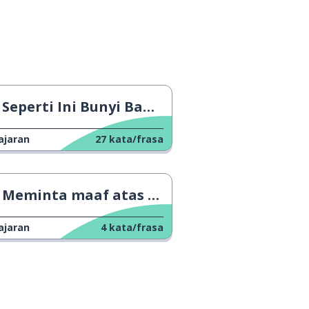
Seperti Ini Bunyi Bahasa Inggris Kuno!
ajaran
27
kata/frasa
Meminta maaf atas segalanya
ajaran
4
kata/frasa