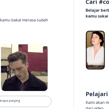
Cari #c
Belajar be
kamu sukai
it kamu bakal merasa sudah
Pelajari
erapa panjang
Kami akan m
dari video