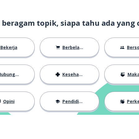
t beragam topik, siapa tahu ada yang 
Bekerja
Berbelanja
Bersosiali
ubungan
Kesehatan
Mak
Opini
Pendidikan
Perkena