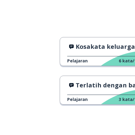
Kosakata keluarga
Pelajaran
6
kata/
Terlatih dengan b
Pelajaran
3
kata/