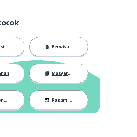
cocok
sasi
Berwisata
anan
Masyarakat
lan
Ragam Topik