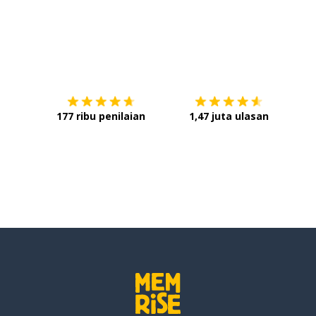
Unduh di
App Store
Dap
177 ribu penilaian
1,47 juta ulasan