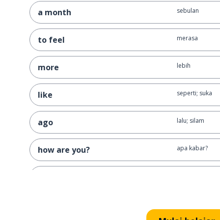
sebulan
a month
merasa
to feel
lebih
more
seperti; suka
like
lalu; silam
ago
apa kabar?
how are you?
seminggu
a week