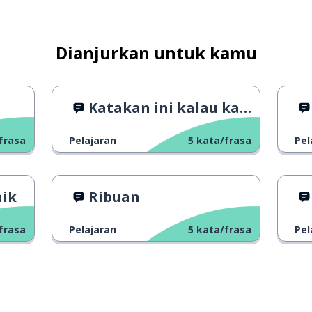
Dianjurkan untuk kamu
Katakan ini kalau kamu tidak percaya
frasa
Pelajaran
5
kata/frasa
Pel
aik
Ribuan
frasa
Pelajaran
5
kata/frasa
Pel