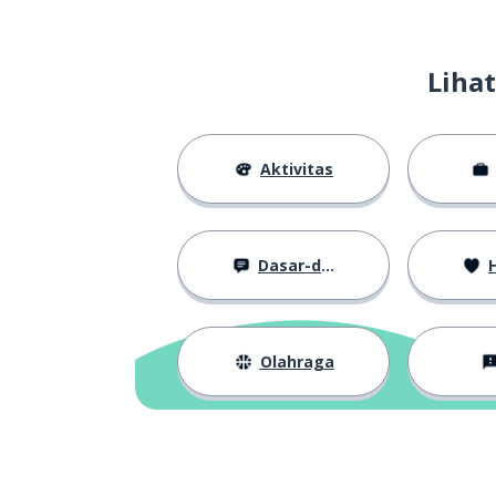
Liha
Aktivitas
Dasar-dasar
H
Olahraga