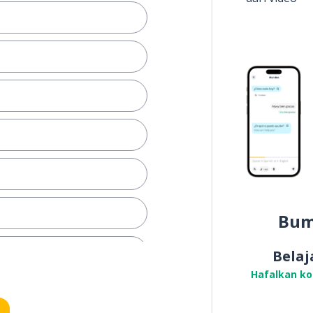
Bum
Belaj
Hafalkan k