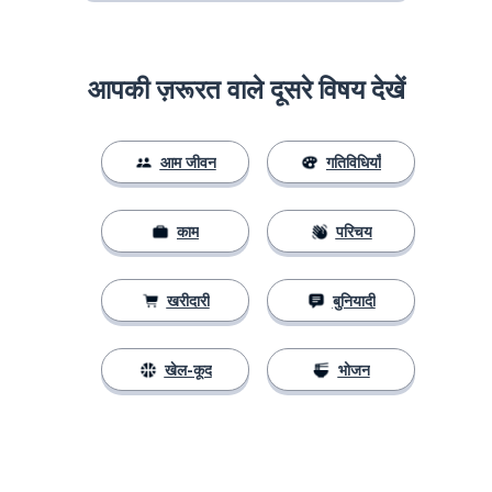
आपकी ज़रूरत वाले दूसरे विषय देखें
आम जीवन
गतिविधियाँ
काम
परिचय
खरीदारी
बुनियादी
खेल-कूद
भोजन