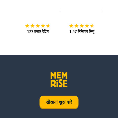
इस पर डाउनलोड करें
ऐप स्टोर
इसे चालू क
177 हज़ार रेटिंग
1.47 मिलियन रिव्यू
सीखना शुरू करें