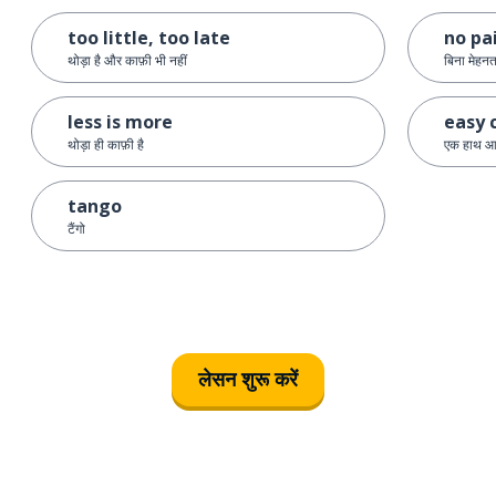
too little, too late
no pa
थोड़ा है और काफ़ी भी नहीं
बिना मेहन
less is more
easy 
थोड़ा ही काफ़ी है
एक हाथ आय
tango
टैंगो
लेसन शुरू करें