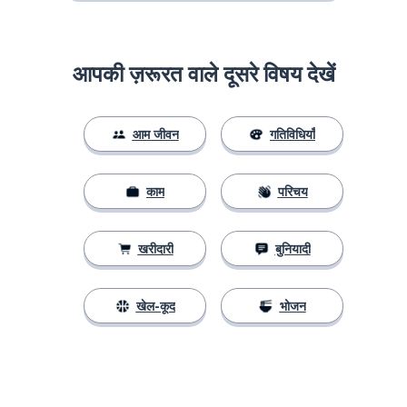
आपकी ज़रूरत वाले दूसरे विषय देखें
आम जीवन
गतिविधियाँ
काम
परिचय
खरीदारी
बुनियादी
खेल-कूद
भोजन