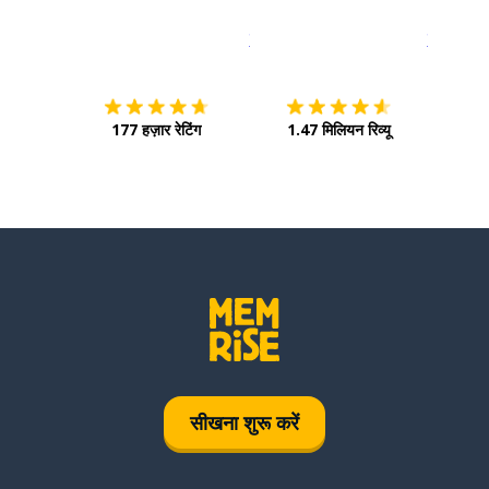
इस पर डाउनलोड करें
ऐप स्टोर
इसे चालू क
177 हज़ार रेटिंग
1.47 मिलियन रिव्यू
सीखना शुरू करें