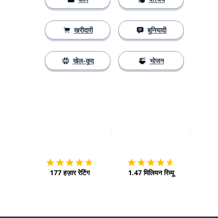
खरीदारी
बुनियादी
खेल-कूद
भोजन
इस पर डाउनलोड करें
ऐप स्टोर
इसे चालू क
177 हज़ार रेटिंग
1.47 मिलियन रिव्यू