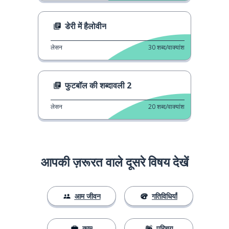
डेरी में हैलोवीन
लेसन
30
शब्द/वाक्यांश
फुटबॉल की शब्दावली 2
लेसन
20
शब्द/वाक्यांश
आपकी ज़रूरत वाले दूसरे विषय देखें
आम जीवन
गतिविधियाँ
काम
परिचय