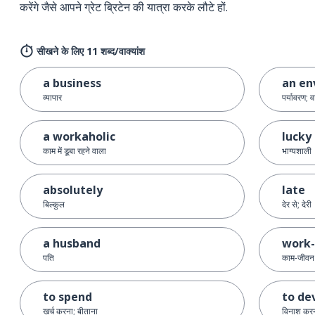
करेंगे जैसे आपने ग्रेट ब्रिटेन की यात्रा करके लौटे हों.
सीखने के लिए 11 शब्द/वाक्यांश
a business
an en
व्यापार
पर्यावरण; 
a workaholic
lucky
काम में डूबा रहने वाला
भाग्यशाली
absolutely
late
बिल्कुल
देर से; देरी
a husband
work-
पति
काम-जीवन
to spend
to de
ख़र्च करना; बीताना
विनाश करन