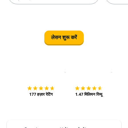
लेसन शुरू करें
इस पर डाउनलोड करें
ऐप स्टोर
इसे चालू क
177 हज़ार रेटिंग
1.47 मिलियन रिव्यू