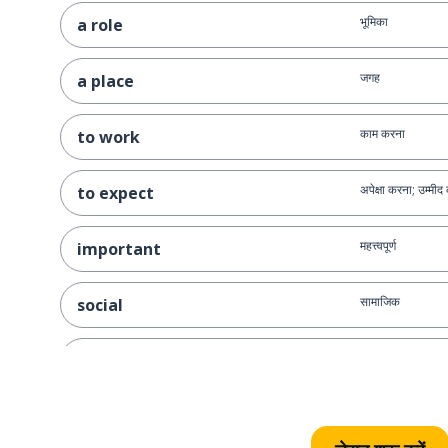
भूमिका
a role
जगह
a place
काम करना
to work
अपेक्षा करना; उम्मीद
to expect
महत्त्वपूर्ण
important
सामाजिक
social
आज
today
कंपनी
a company