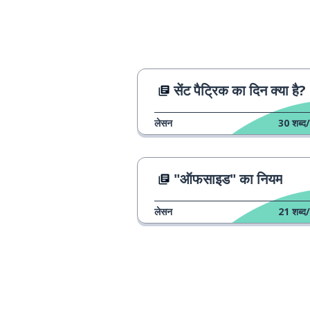
बुद्धिमान
intelligent
रुकावट
a barrier
सेंट पैट्रिक का दिन क्या है?
समाज
a society
लेसन
30
शब्द/
पीढ़ी
a generation
नेतृत्व करना
to lead
"ऑफसाइड" का नियम
घर
a house
लेसन
21
शब्द/
व्यापार
a business
हालांकि
however