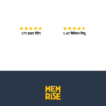
इस पर डाउनलोड करें
ऐप स्टोर
इसे चालू 
177 हज़ार रेटिंग
1.47 मिलियन रिव्यू