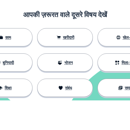
आपकी ज़रूरत वाले दूसरे विषय देखें
काम
खरीदारी
खेल-
बुनियादी
भोजन
मिला-
शिक्षा
संबंध
सम