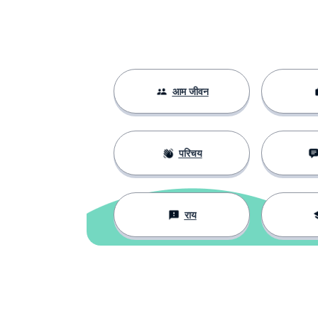
सीखना
to learn
अनुभव
an experience
आम जीवन
आंदोलन
a movement
हर जगह
everywhere
परिचय
राय