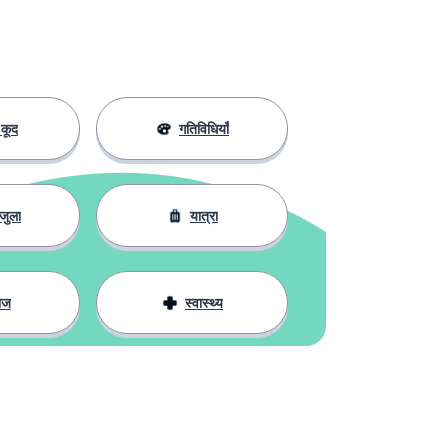
कूद
गतिविधियाँ
जुला
यात्रा
ाज
स्वास्थ्य