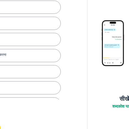
 करना
सीखे
शब्दकोश याद