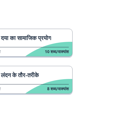
दया का सामाजिक प्रयोग
न
10
शब्द/वाक्यांश
लंदन के तौर-तरीके
न
8
शब्द/वाक्यांश