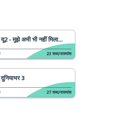
यू2 - मुझे अभी भी नहीं मिला...
न
23
शब्द/वाक्यांश
दुनियाभर 3
न
27
शब्द/वाक्यांश