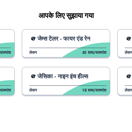
आपके लिए सुझाया गया
जेम्स टेलर - फायर एंड रेन
वाक्यांश
लेसन
45
शब्द/वाक्यांश
लेस
जेसिका - नाइन इंच हील्स
वाक्यांश
लेसन
18
शब्द/वाक्यांश
लेस
ा