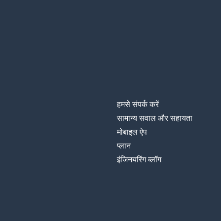
यूके
the UK
शाम
an evening
ध्यान
care
तीन
three
हमसे संपर्क करें
सामान्य सवाल और सहायता
चार
four
मोबाइल ऐप
प्‍लान
उलटी गिनती
a countdown
इंजिनयरिंग ब्लॉग
दस
ten
नौ
nine