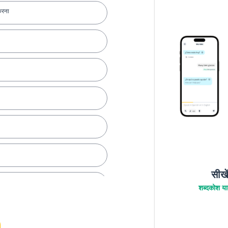
करना
सीखे
शब्दकोश याद