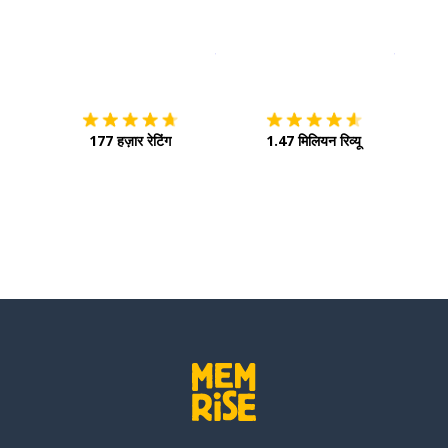
इस पर डाउनलोड करें
ऐप स्टोर
इसे चालू 
177 हज़ार रेटिंग
1.47 मिलियन रिव्यू