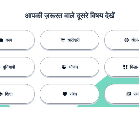
आपकी ज़रूरत वाले दूसरे विषय देखें
काम
खरीदारी
खेल-
बुनियादी
भोजन
मिला-
शिक्षा
संबंध
सम