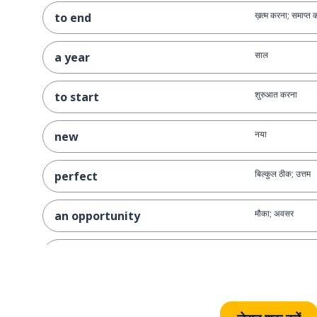
ख़त्म करना; समाप्त 
to end
साल
a year
शुरुआत करना
to start
नया
new
बिल्कुल ठीक; उत्तम
perfect
मौका; अवसर
an opportunity
समझाना
to explain
बिल्कुल सही
exactly