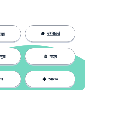
कूद
गतिविधियाँ
जुला
यात्रा
ाज
स्वास्थ्य