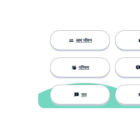
भाषा
a language
शिक्षक; अध्यापिका
a teacher
आम जीवन
दुनिया; विश्व; जग
a world
जो भी हो
whatever
परिचय
सीखना
to learn
राय
ढूंढना
to find
अधिक सस्ता
cheaper
ऑफ़लाइन
offline