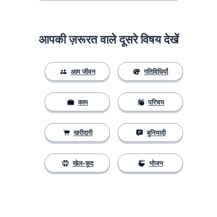
आपकी ज़रूरत वाले दूसरे विषय देखें
आम जीवन
गतिविधियाँ
काम
परिचय
खरीदारी
बुनियादी
खेल-कूद
भोजन