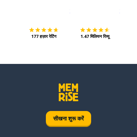
इस पर डाउनलोड करें
ऐप स्टोर
इसे चालू क
177 हज़ार रेटिंग
1.47 मिलियन रिव्यू
सीखना शुरू करें