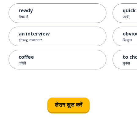
ready
quick
तैयार है
जल्दी
an interview
obvio
इंटरव्यू; साक्षात्कार
बिल्कुल
coffee
to ch
कॉफ़ी
चुनना
लेसन शुरू करें