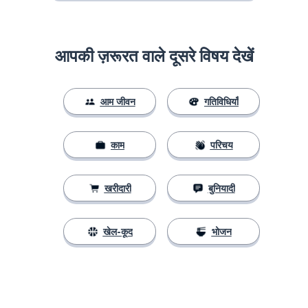
आपकी ज़रूरत वाले दूसरे विषय देखें
आम जीवन
गतिविधियाँ
काम
परिचय
खरीदारी
बुनियादी
खेल-कूद
भोजन