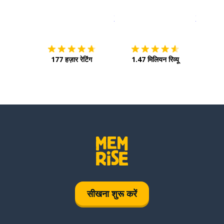
इस पर डाउनलोड करें
ऐप स्टोर
इसे चालू क
177 हज़ार रेटिंग
1.47 मिलियन रिव्यू
सीखना शुरू करें