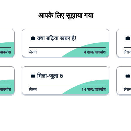
्यकता
आपके लिए सुझाया गया
़ूबसूरत
क्या बढ़िया खबर है!
वाक्यांश
लेसन
4
शब्द/वाक्यांश
लेस
मिला-जुला 6
वाक्यांश
लेसन
14
शब्द/वाक्यांश
लेस