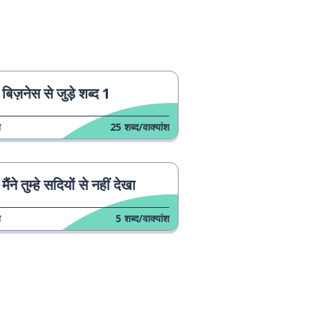
बिज़नेस से जुड़े शब्द 1
न
25
शब्द/वाक्यांश
मैंने तुम्हे सदियों से नहीं देखा
न
5
शब्द/वाक्यांश