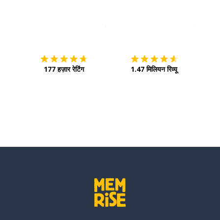
इस पर डाउनलोड करें
ऐप स्टोर
इसे चालू 
ा करना; मानना
177 हज़ार रेटिंग
1.47 मिलियन रिव्यू