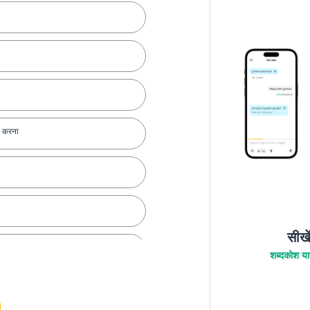
त करना
सीखे
शब्दकोश याद