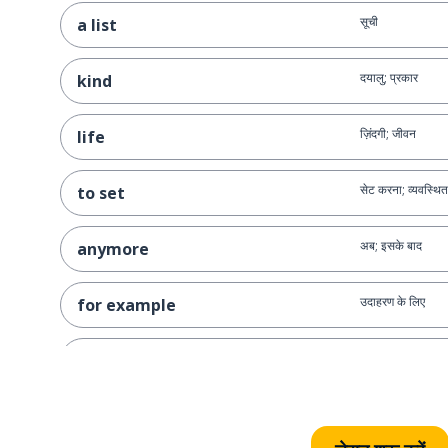
सूची
a list
दयालु; प्रकार
kind
ज़िंदगी; जीवन
life
सेट करना; व्यवस्थि
to set
अब; इसके बाद
anymore
उदाहरण के लिए
for example
इंटरनेट
internet
जानकारी
information