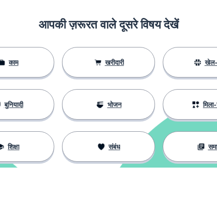
आपकी ज़रूरत वाले दूसरे विषय देखें
काम
खरीदारी
खेल-
बुनियादी
भोजन
मिला-
शिक्षा
संबंध
सम