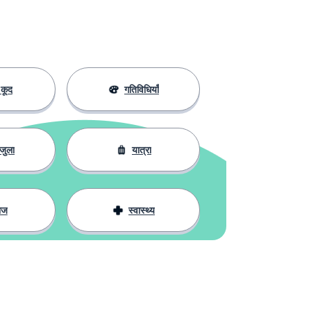
कूद
गतिविधियाँ
जुला
यात्रा
ाज
स्वास्थ्य