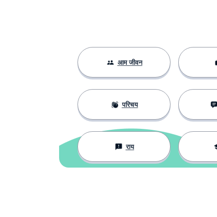
लीग
a league
खतरनाक
dangerous
आम जीवन
कल्पना करना
to imagine
आपके साथ
with you
परिचय
अभी; इसी समय
now
राय
मिलना; लेना
to get
सच में?!
really?!
प्यार
love