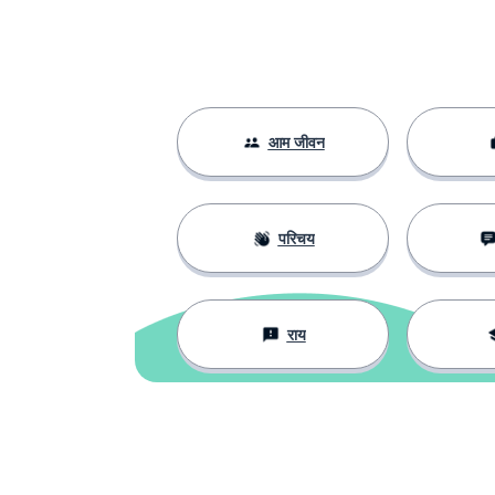
आम जीवन
परिचय
राय