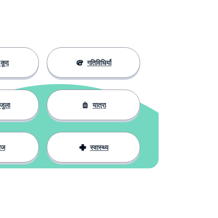
कूद
गतिविधियाँ
जुला
यात्रा
ाज
स्वास्थ्य