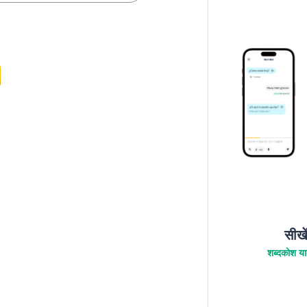
सीखे
शब्दकोश याद