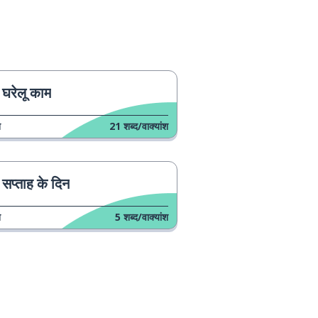
घरेलू काम
न
21
शब्द/वाक्यांश
सप्ताह के दिन
न
5
शब्द/वाक्यांश