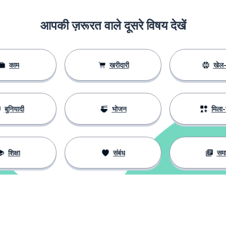
आपकी ज़रूरत वाले दूसरे विषय देखें
काम
खरीदारी
खेल-
बुनियादी
भोजन
मिला-
शिक्षा
संबंध
सम