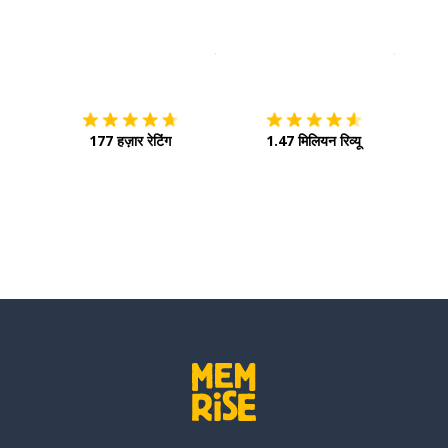
इस पर डाउनलोड करें
ऐप स्टोर
इसे चालू 
177 हज़ार रेटिंग
1.47 मिलियन रिव्यू