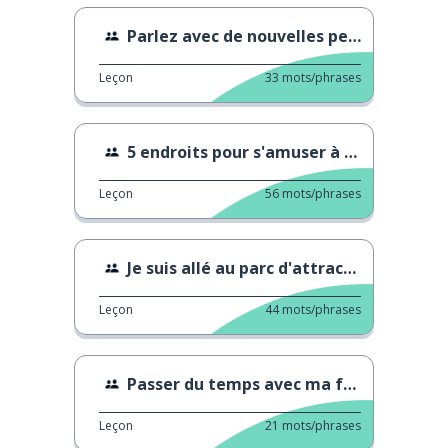
Parlez avec de nouvelles personnes
Leçon
33
mots/phrases
5 endroits pour s'amuser à Gifu
Leçon
56
mots/phrases
Je suis allé au parc d'attractions Seibuen.
Leçon
44
mots/phrases
Passer du temps avec ma famille à Izu
Leçon
21
mots/phrases