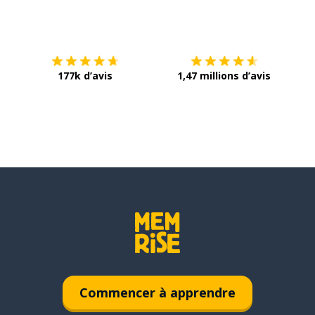
Télécharge via
App Store
Tél
177k d’avis
1,47 millions d’avis
Commencer à apprendre