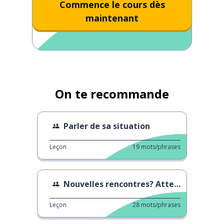
Commence le cours dès
maintenant
On te recommande
Parler de sa situation
Leçon
19
mots/phrases
Nouvelles rencontres? Attention!
Leçon
28
mots/phrases