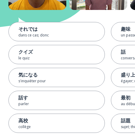
それでは
趣味
dans ce cas; donc
un pass
クイズ
話
le quiz
conversa
気になる
盛り
s'inquiéter pour
égayer;
話す
最初
parler
au début
高校
話題
collège
sujet; t