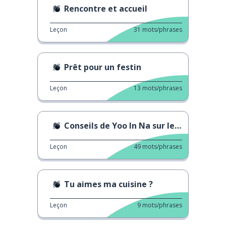
Rencontre et accueil
Leçon
31
mots/phrases
Prêt pour un festin
Leçon
13
mots/phrases
Conseils de Yoo In Na sur les relations amoureuses
Leçon
49
mots/phrases
Tu aimes ma cuisine ?
Leçon
9
mots/phrases