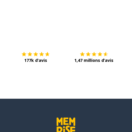
Télécharge via
App Store
Tél
177k d’avis
1,47 millions d’avis