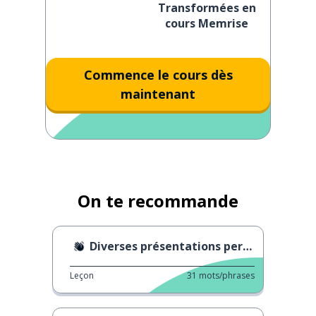
Transformées en
cours Memrise
Commence le cours dès
maintenant
On te recommande
Diverses présentations personnelles
Leçon
31
mots/phrases