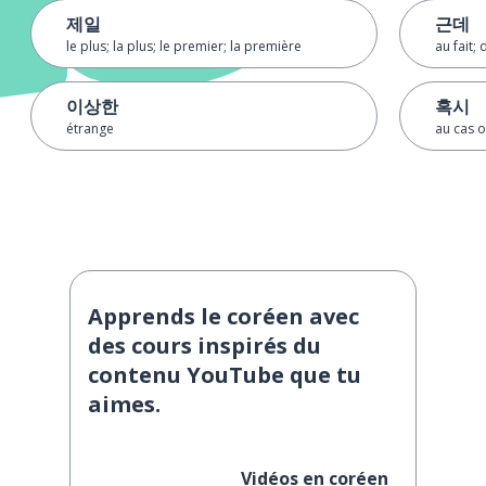
제일
근데
le plus; la plus; le premier; la première
au fait; 
이상한
혹시
étrange
au cas o
Apprends le coréen avec
des cours inspirés du
contenu YouTube que tu
aimes.
Vidéos en coréen