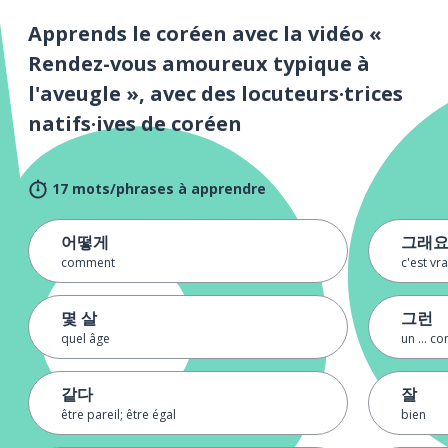
Apprends le coréen avec la vidéo «
Rendez-vous amoureux typique à
l'aveugle », avec des locuteurs·trices
natifs·ives de coréen
17 mots/phrases à apprendre
어떻게
그래
comment
c'est vra
몇 살
그런
quel âge
un ... c
같다
잘
être pareil; être égal
bien