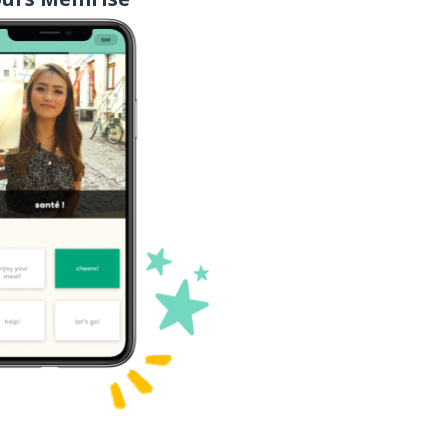
noir
représenter
la personne
collectif
aussi
se rappeler; se souvenir
vivre
le VIH