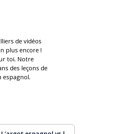
liers de vidéos
en plus encore !
ur toi. Notre
dans des leçons de
n espagnol.
L'argot espagnol vs l'argot mexicain