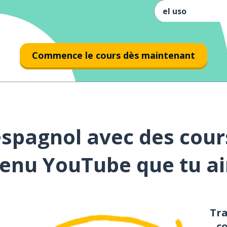
el uso
la actualizació
Commence le cours dès maintenant
incluir
azul
rosa
spagnol avec des cour
blanco
enu YouTube que tu a
trans
marrón
Tr
c