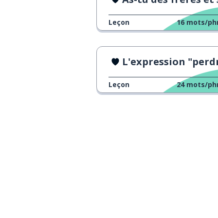
Leçon
16
mots/ph
L'expression "perdre la tê
Leçon
24
mots/ph