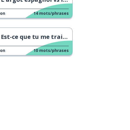
çon
14
mots/phrases
Est-ce que tu me traites de petit ?
çon
10
mots/phrases
élécharge sur
Google Play