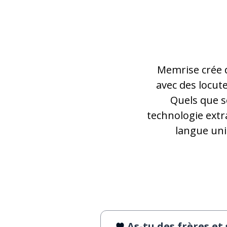
Memrise crée d
avec des locute
Quels que so
technologie extra
langue uni
As-tu des frères et sœurs 