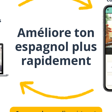
negro
representar
s
Améliore ton
la persona
espagnol plus
el colectivo
rapidement
también
recordar
vivir
el VIH