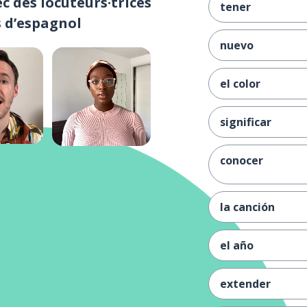
c des locuteurs·trices
tener
s d’espagnol
nuevo
el color
significar
conocer
la canción
el año
extender