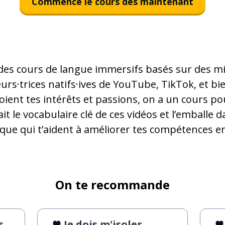
Commence le cours dès maintenant
es cours de langue immersifs basés sur des mil
urs·trices natifs·ives de YouTube, TikTok, et bi
ient tes intérêts et passions, on a un cours po
it le vocabulaire clé de ces vidéos et l’emballe 
que qui t’aident à améliorer tes compétences e
On te recommande
?
Je dois m'isoler