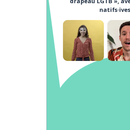
drapeau LGTB », ave
natifs·ive