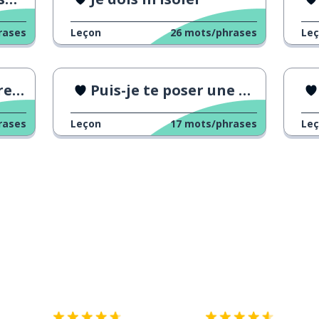
rases
Leçon
26
mots/phrases
Le
te"
Puis-je te poser une question ?
rases
Leçon
17
mots/phrases
Le
Télécharge via
App Store
T