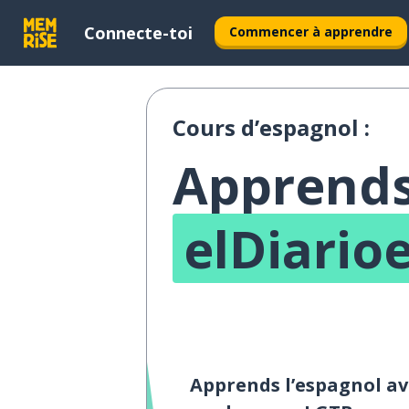
Connecte-toi
Commencer à apprendre
Cours d’espagnol :
Apprends
elDiario
Apprends l’espagnol av