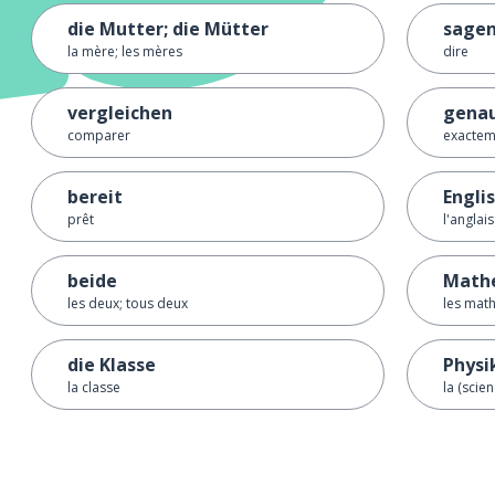
die Mutter; die Mütter
sage
la mère; les mères
dire
vergleichen
gena
comparer
exactem
bereit
Engli
prêt
l'anglais
beide
Math
les deux; tous deux
les mat
die Klasse
Physi
la classe
la (scie