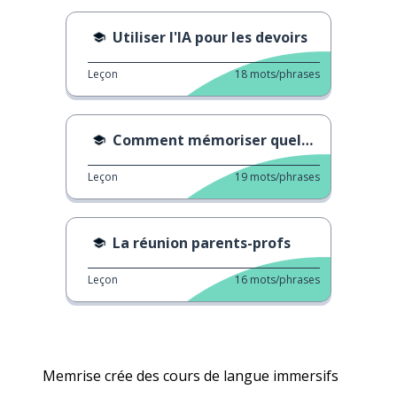
Utiliser l'IA pour les devoirs
Leçon
18
mots/phrases
Comment mémoriser quelque chose
Leçon
19
mots/phrases
La réunion parents-profs
Leçon
16
mots/phrases
Memrise crée des cours de langue immersifs