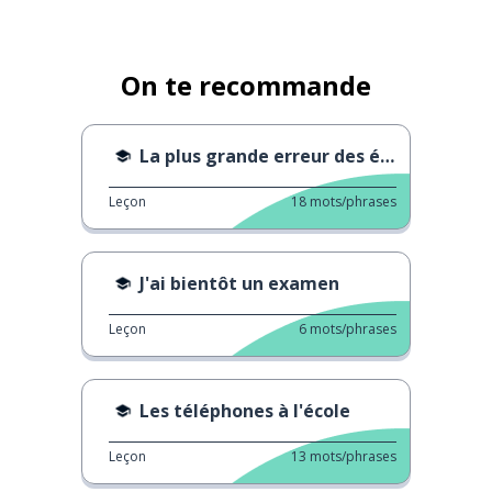
On te recommande
La plus grande erreur des études de médecine !
Leçon
18
mots/phrases
J'ai bientôt un examen
Leçon
6
mots/phrases
Les téléphones à l'école
Leçon
13
mots/phrases