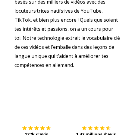
basés sur des milliers de vidéos avec des
locuteurs·trices natifs·ives de YouTube,
TikTok, et bien plus encore ! Quels que soient
tes intérêts et passions, on a un cours pour
toi. Notre technologie extrait le vocabulaire clé
de ces vidéos et l’emballe dans des leçons de
langue unique qui t’aident à améliorer tes
compétences en allemand.
Télécharge via
App Store
Tél
177k d’avis
1,47 millions d’avis