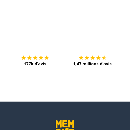
Télécharge via
App Store
Tél
177k d’avis
1,47 millions d’avis