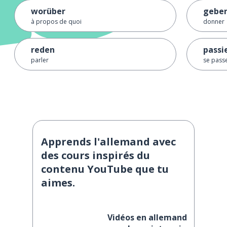
worüber
gebe
à propos de quoi
donner
reden
passi
parler
se passe
Apprends l'allemand avec
des cours inspirés du
contenu YouTube que tu
aimes.
Vidéos en allemand