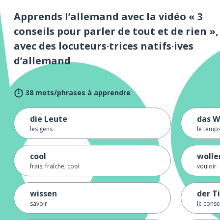
Apprends l’allemand avec la vidéo « 3
conseils pour parler de tout et de rien »,
avec des locuteurs·trices natifs·ives
d’allemand
38 mots/phrases à apprendre
die Leute
das W
les gens
le temp
cool
wolle
frais; fraîche; cool
vouloir
wissen
der T
savoir
le conse