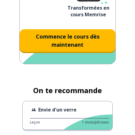
Transformées en
cours Memrise
Commence le cours dès
maintenant
On te recommande
Envie d'un verre
Leçon
1
mots/phrases