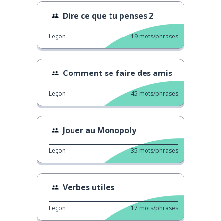
Dire ce que tu penses 2
Leçon
19
mots/phrases
Comment se faire des amis
Leçon
45
mots/phrases
Jouer au Monopoly
Leçon
35
mots/phrases
Verbes utiles
Leçon
17
mots/phrases