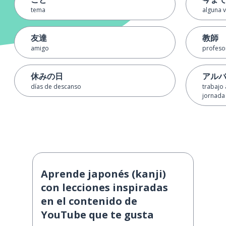
tema
alguna v
友達
教師
amigo
profeso
休みの日
アル
días de descanso
trabajo 
jornada
Aprende japonés (kanji)
con lecciones inspiradas
en el contenido de
YouTube que te gusta