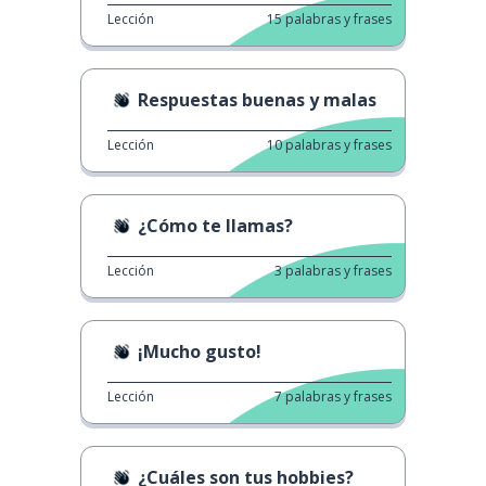
Lección
15
palabras y frases
Respuestas buenas y malas
Lección
10
palabras y frases
¿Cómo te llamas?
Lección
3
palabras y frases
¡Mucho gusto!
Lección
7
palabras y frases
¿Cuáles son tus hobbies?