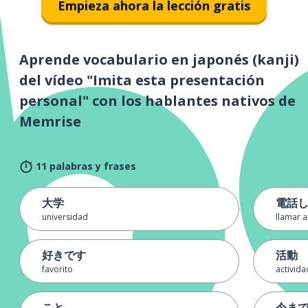
Empieza ahora la lección gratis
Aprende vocabulario en japonés (kanji)
del vídeo "Imita esta presentación
personal" con los hablantes nativos de
Memrise
11 palabras y frases
大学
電話
universidad
llamar a
好きです
活動
favorito
activida
こと
今ま