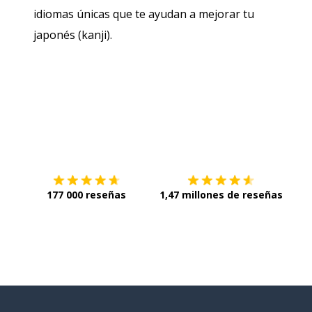
idiomas únicas que te ayudan a mejorar tu
japonés (kanji).
Descárgala en
App Store
Con
177 000 reseñas
1,47 millones de reseñas