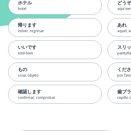
ホテル
どう
hotel
aquí tie
帰ります
あれ
volver; regresar
aquel; a
いいです
スリ
está bien
pantufl
もの
くだ
cosa; objeto
por fav
確認します
歯ブ
confirmar; comprobar
cepillo 