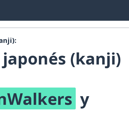
nji):
japonés (kanji)
onWalkers
y
!