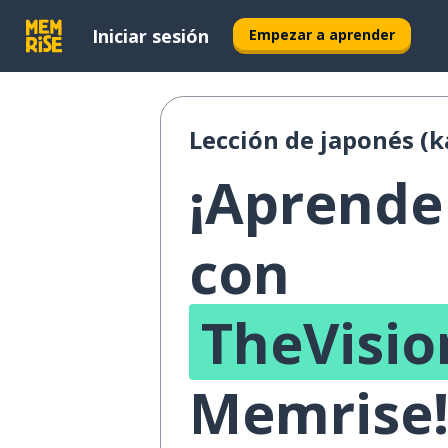
Iniciar sesión
Empezar a aprender
Lección de japonés (ka
¡Aprende 
con
TheVisi
Memrise