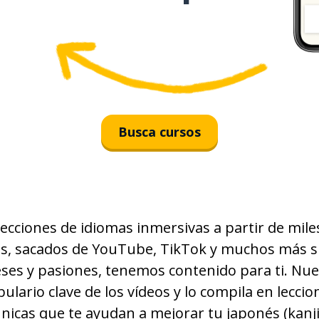
近い
夫
たくさん
Busca cursos
発展
ほしい
ecciones de idiomas inmersivas a partir de mile
人間
s, sacados de YouTube, TikTok y muchos más si
生物
eses y pasiones, tenemos contenido para ti. Nue
bulario clave de los vídeos y lo compila en lecci
大切
nicas que te ayudan a mejorar tu japonés (kanji