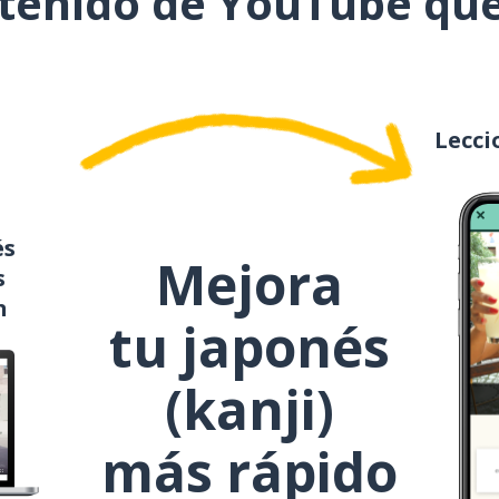
ntenido de YouTube que
出会う
不思議
Lecci
男
教育
és
Mejora
s
コミュニティ
n
tu japonés
例えば
(kanji)
おじいちゃん
más rápido
そば