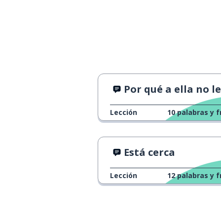
Por qué a ella no le gusta su p
Lección
10
palabras y f
Está cerca
Lección
12
palabras y f