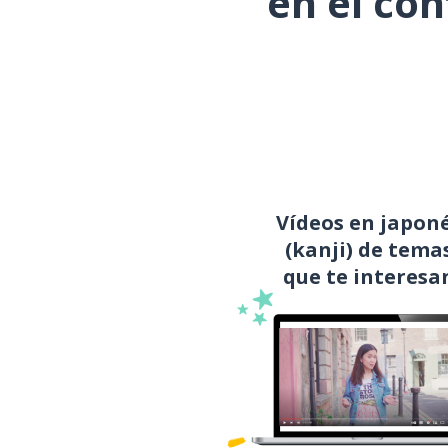
en el co
Vídeos en japon
(kanji) de tema
que te interesa