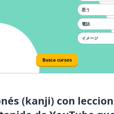
思う
電話
イメージ
白い
Busca cursos
浮かぶ
入る
おばあちゃん
nés (kanji) con leccion
道