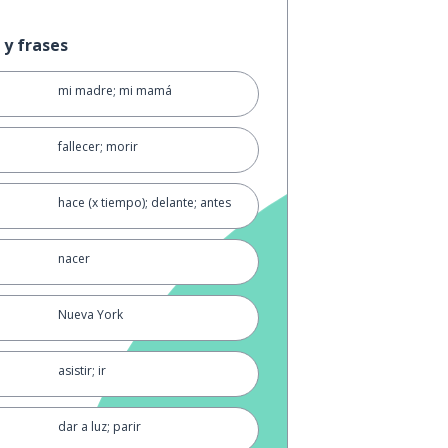
 y frases
mi madre; mi mamá
fallecer; morir
hace (x tiempo); delante; antes
nacer
Nueva York
asistir; ir
dar a luz; parir