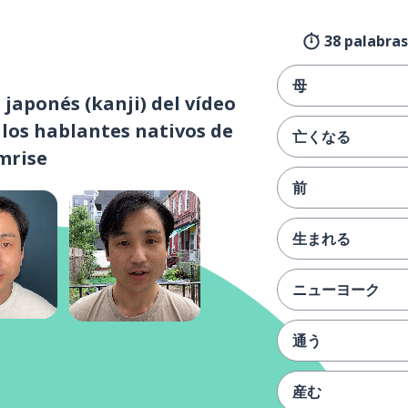
38 palabras
母
japonés (kanji) del vídeo
 los hablantes nativos de
亡くなる
mrise
前
生まれる
ニューヨーク
通う
産む