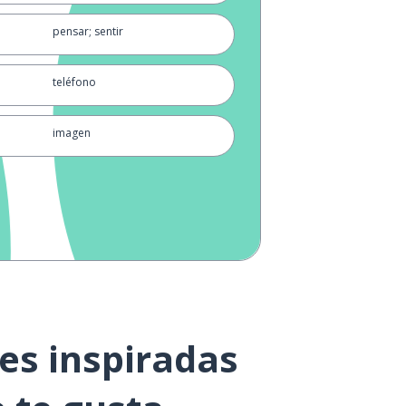
pensar; sentir
teléfono
imagen
blanco; blanca
flotar
entrar
abuela
es inspiradas
camino; calle; carretera