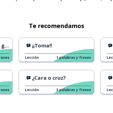
改善
思います
Te recomendamos
孫
apá
¡¡Toma!!
その時
rases
Lección
1
palabras y frases
Lec
妊娠する
¿Cara o cruz?
大地
rases
Lección
3
palabras y frases
Lec
大人