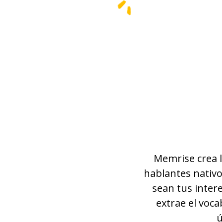
Memrise crea l
hablantes nativo
sean tus inter
extrae el voca
ú