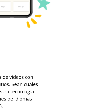
cerca; cercano; cercana
marido
muchos; mucho
desarrollo
querer; desear
humano
s de vídeos con
tios. Sean cuales
organismo; ser vivo
stra tecnología
ones de idiomas
valioso; importante
).