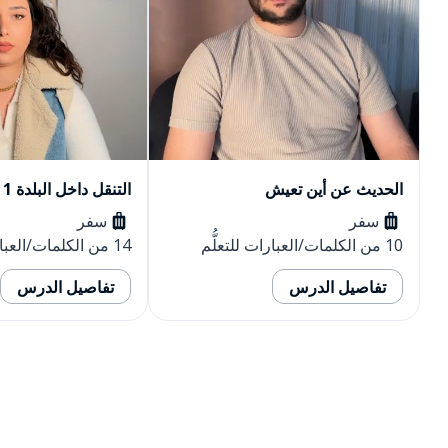
التنقل داخل البلدة 1
التنقل داخل 
سفر
سفر
14 من الكلمات/العبارات للتعلُّم
21 من الكلمات/العبارات للتعلُّم
تفاصيل الدرس
تفاصيل 
التنزيل على
متجر التطبيقات App Store