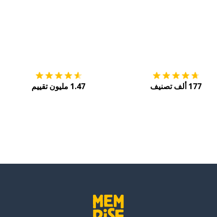
التنزيل على
متجر التطبيقات App Store
احصل
177 ألف تصنيف
1.47 مليون تقييم