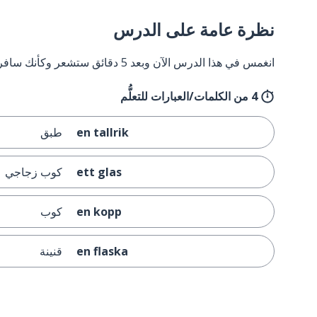
نظرة عامة على الدرس
انغمس في هذا الدرس الآن وبعد 5 دقائق ستشعر وكأنك سافرت إلى السويد وعدت مرة أخرى.
4 من الكلمات/العبارات للتعلُّم
en tallrik
طبق
ett glas
كوب زجاجي
en kopp
كوب
en flaska
قنينة