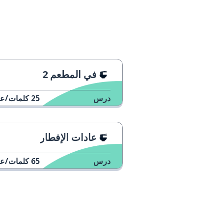
في المطعم 2
درس
25
كلمات/عب
عادات الإفطار
درس
65
كلمات/عب