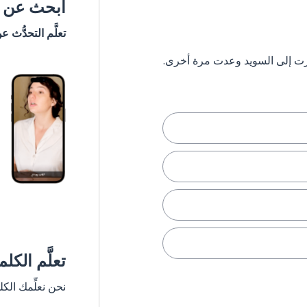
ابحث عن #
تعلَّم التحدُّث ع
تعلَّم الكل
نحن نعلِّمك الك