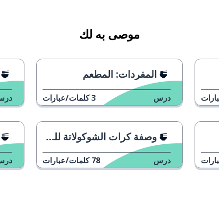
موصى به لك
المفردات: المطعم
ارات
درس
3
كلمات/عبارات
درس
وصفة كرات الشوكولاتة للفايكا (استراحة القهوة)
ارات
درس
78
كلمات/عبارات
درس