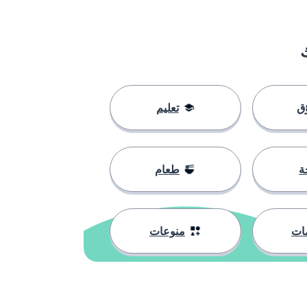
ق
تعليم
ة
طعام
ات
منوعات