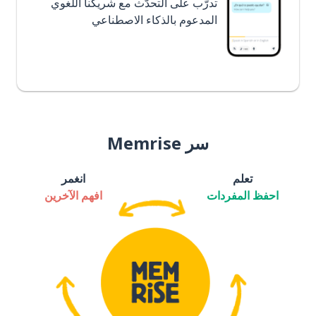
تدرَّب على التحدُّث مع شريكنا اللغوي
المدعوم بالذكاء الاصطناعي
سر Memrise
تعلم
انغمر
احفظ المفردات
افهم الآخرين