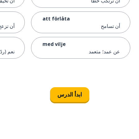
أن ترتكب خطأ
أن تخي
att förlåta
أن تسامح
أن تزعج 
med vilje
عن عمد؛ متعمد
نعم (ردً
ابدأ الدرس
التنزيل على
متجر