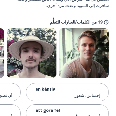
سافرت إلى السويد وعدت مرة أخرى.
19 من الكلمات/العبارات للتعلُّم
en känsla
إحساس؛ شعور
أن تصيح
att göra fel