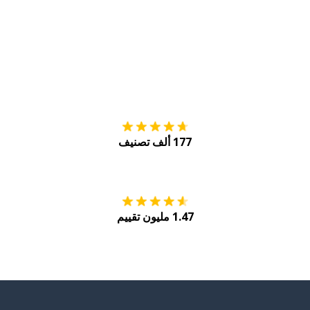
التنزيل على
متجر
177 ألف تصنيف
احصل عليه من
Play
1.47 مليون تقييم