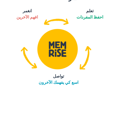
تعلم
انغمر
احفظ المفردات
افهم الآخرين
تواصل
اسع كي يفهمك الآخرون