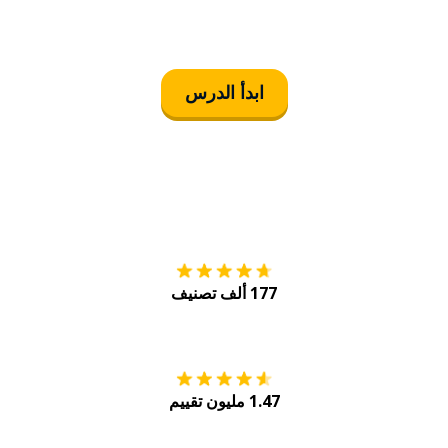
ابدأ الدرس
التنزيل على
متجر
177 ألف تصنيف
احصل عليه من
Play
1.47 مليون تقييم