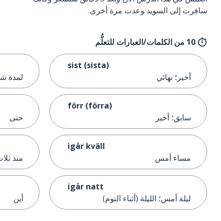
سافرت إلى السويد وعدت مرة أخرى.
10 من الكلمات/العبارات للتعلُّم
sist (sista)
أخير؛ نهائي
لمدة ش
förr (förra)
سابق؛ أخير
حتى
igår kväll
مساء أمس
منذ ثلاث
igår natt
ليلة أمس؛ الليلة (أثناء النوم)
أين