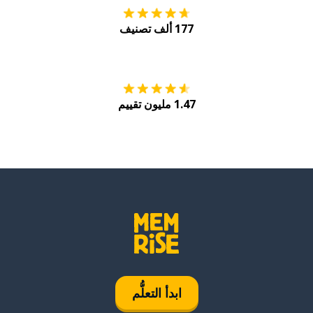
177 ألف تصنيف
احصل عليه من
Play
1.47 مليون تقييم
ابدأ التعلُّم