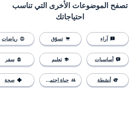
تصفح الموضوعات الأخرى التي تناسب
احتياجاتك
آراء
تسوّق
رياضات
أساسيات
تعليم
سفر
أنشطة
حياة اجتماعية
صحة
التنزيل على
متجر