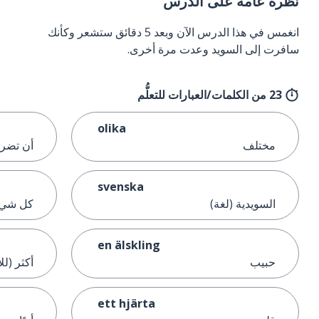
نظرة عامة على الدرس
انغمس في هذا الدرس الآن وبعد 5 دقائق ستشعر وكأنك
سافرت إلى السويد وعدت مرة أخرى.
23 من الكلمات/العبارات للتعلُّم
olika
مختلف
أن تضر
svenska
السويدية (لغة)
كل شي
en älskling
حبيب
أكثر (لل
ett hjärta