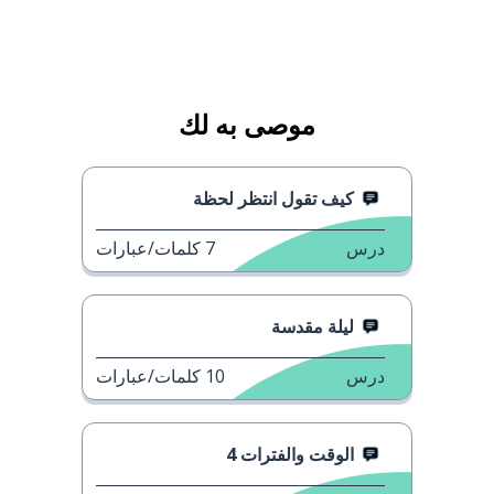
موصى به لك
كيف تقول انتظر لحظة
درس
7
كلمات/عبارات
ليلة مقدسة
درس
10
كلمات/عبارات
الوقت والفترات 4