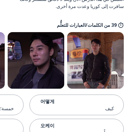
سافرت إلى كوريا وعدت مرة أخرى.
39 من الكلمات/العبارات للتعلُّم
어떻게
كيف
خمسة؛ ٥ (رقم كوري
오케이