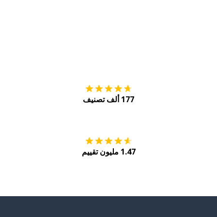
التنزيل على
متجر
177 ألف تصنيف
احصل عليه من
Play
1.47 مليون تقييم