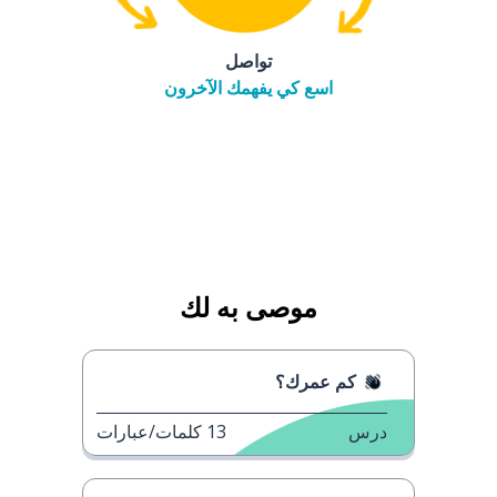
تواصل
اسع كي يفهمك الآخرون
موصى به لك
كم عمرك؟
درس
13
كلمات/عبارات