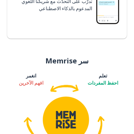
تدرَّب على التحدُّث مع شريكنا اللغوي
المدعوم بالذكاء الاصطناعي
سر Memrise
تعلم
انغمر
احفظ المفردات
افهم الآخرين