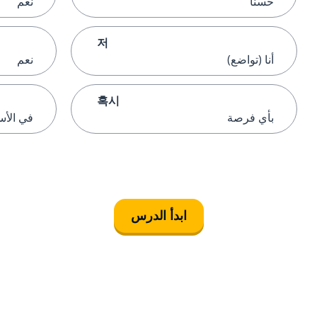
حسناً
نعم
저
أنا (تواضع)
نعم
혹시
بأي فرصة
في الأ
ابدأ الدرس
التنزيل على
متجر