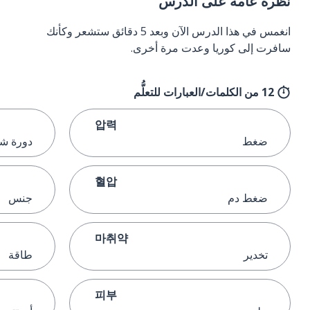
نظرة عامة على الدرس
انغمس في هذا الدرس الآن وبعد 5 دقائق ستشعر وكأنك
سافرت إلى كوريا وعدت مرة أخرى.
12 من الكلمات/العبارات للتعلُّم
압력
ضغط
دورة شه
혈압
ضغط دم
جنس
마취약
تخدير
طاقة
피부