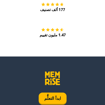
177 ألف تصنيف
احصل عليه من
Play
1.47 مليون تقييم
ابدأ التعلُّم