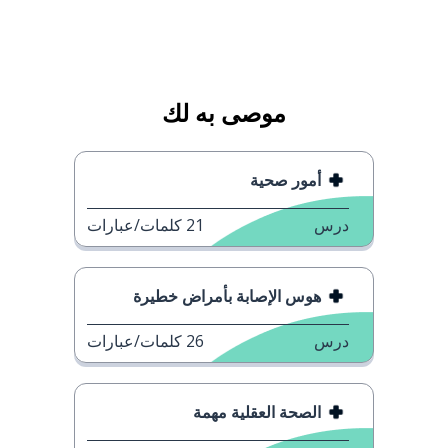
موصى به لك
أمور صحية
درس
21
كلمات/عبارات
هوس الإصابة بأمراض خطيرة
درس
26
كلمات/عبارات
الصحة العقلية مهمة