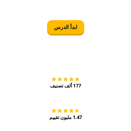
ابدأ الدرس
التنزيل على
متجر
177 ألف تصنيف
احصل عليه من
Play
1.47 مليون تقييم