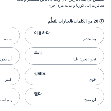
سافرت إلى كوريا وعدت مرة أخرى.
20 من الكلمات/العبارات للتعلُّم
이용하다
يستخدم
سمة
우리
نحن؛ نحن؛ -لنا
أن يكون 
강해요
قوي
كثير
열다
أن تفتح
يتم است