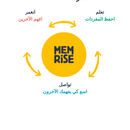
تعلم
انغمر
احفظ المفردات
افهم الآخرين
تواصل
اسع كي يفهمك الآخرون