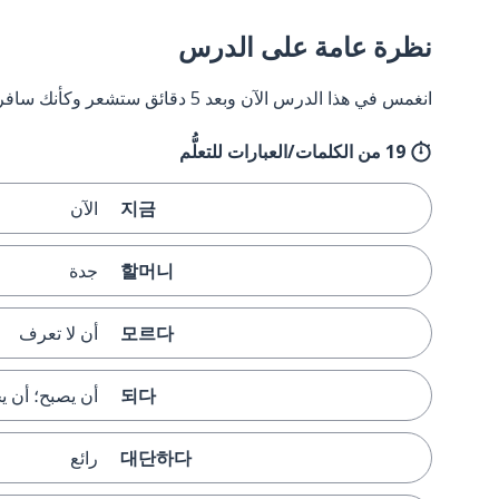
نظرة عامة على الدرس
انغمس في هذا الدرس الآن وبعد 5 دقائق ستشعر وكأنك سافرت إلى كوريا وعدت مرة أخرى.
19 من الكلمات/العبارات للتعلُّم
지금
الآن
할머니
جدة
모르다
أن لا تعرف
되다
أن يصبح؛ أن 
대단하다
رائع