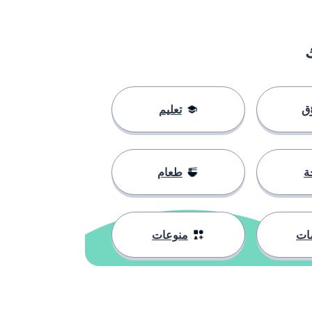
ق
تعليم
ة
طعام
ات
منوعات