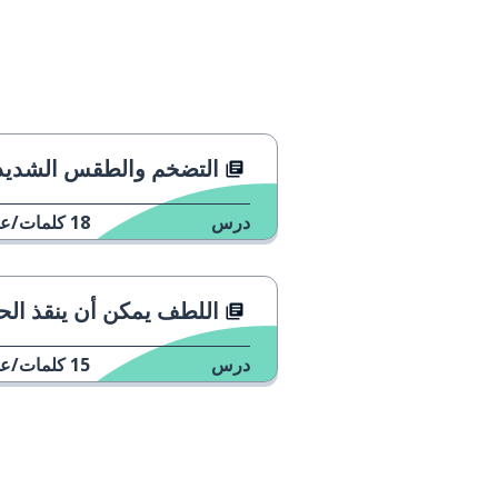
التضخم والطقس الشديد
درس
18
كلمات/عب
اللطف يمكن أن ينقذ الحي
درس
15
كلمات/عب