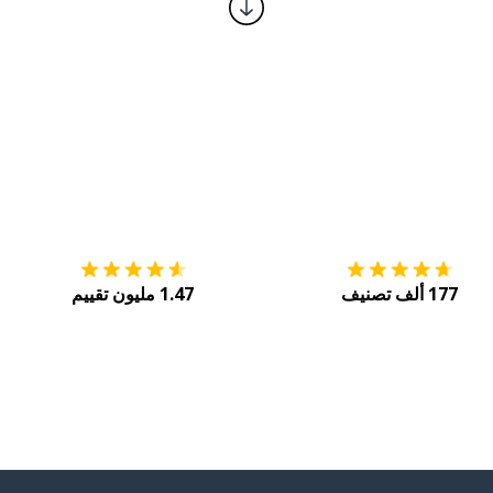
التنزيل على
متجر التطبيقات App Store
احصل
177 ألف تصنيف
1.47 مليون تقييم