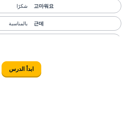
고마워요
شكرًا
근데
بالمناسبة
그냥
فقط
알아듣다
فهمَ
ابدأ الدرس
얘기하다
يتحدث
길다
أن يكون طويلاً
아기
مولود
사다
أن يشتري