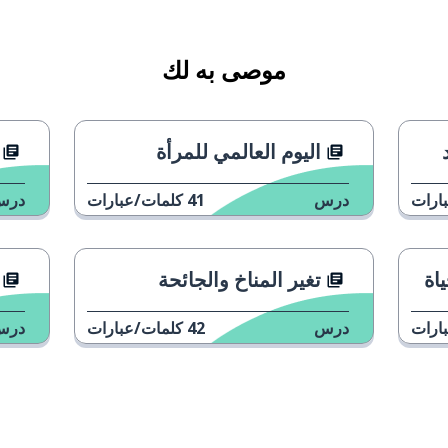
موصى به لك
اليوم العالمي للمرأة
ارات
درس
41
كلمات/عبارات
درس
اة
تغير المناخ والجائحة
ارات
درس
42
كلمات/عبارات
درس