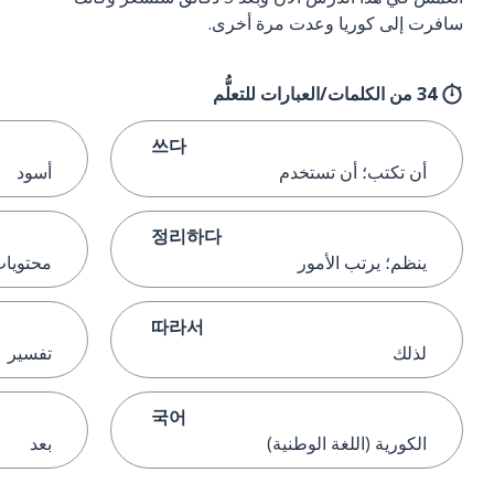
سافرت إلى كوريا وعدت مرة أخرى.
34 من الكلمات/العبارات للتعلُّم
쓰다
أن تكتب؛ أن تستخدم
أسود
정리하다
ينظم؛ يرتب الأمور
محتويا
따라서
لذلك
تفسير
국어
الكورية (اللغة الوطنية)
بعد