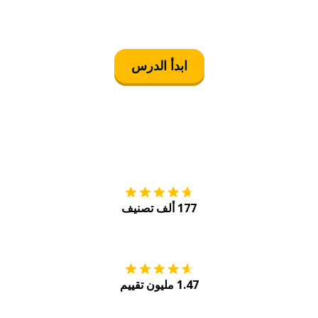
ابدأ الدرس
التنزيل على
متجر
177 ألف تصنيف
احصل عليه من
Play
1.47 مليون تقييم