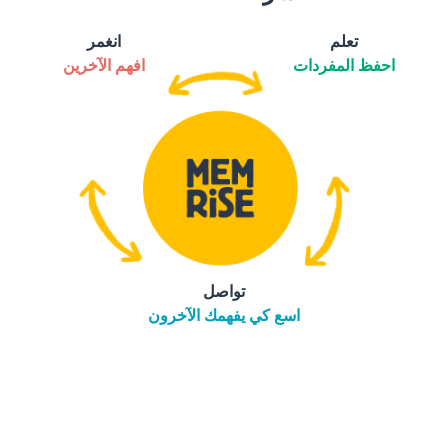
تعلم
انغمر
احفظ المفردات
افهم الآخرين
تواصل
اسع كي يفهمك الآخرون