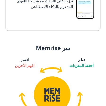
تدرَّب على التحدُّث مع شريكنا اللغوي
المدعوم بالذكاء الاصطناعي
سر Memrise
تعلم
انغمر
احفظ المفردات
افهم الآخرين