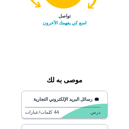
تواصل
اسع كي يفهمك الآخرون
موصى به لك
رسائل البريد الإلكتروني التجارية
درس
44
كلمات/عبارات