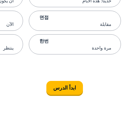
حديثًا؛ هذه الأيام
أن يكون 
면접
مقابلة
الآن
한번
مرة واحدة
ينتظر
ابدأ الدرس
التنزيل على
متجر