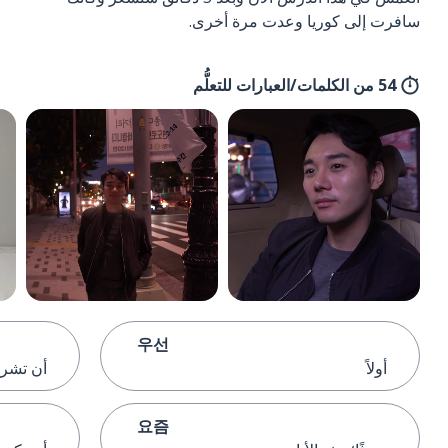
سافرت إلى كوريا وعدت مرة أخرى.
54 من الكلمات/العبارات للتعلُّم
우선
أولاً
أن تشر
요즘