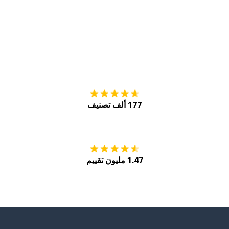
التنزيل على
متجر
177 ألف تصنيف
احصل عليه من
Play
1.47 مليون تقييم