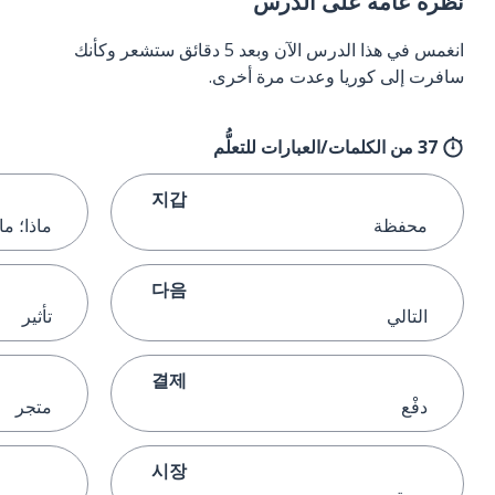
نظرة عامة على الدرس
انغمس في هذا الدرس الآن وبعد 5 دقائق ستشعر وكأنك
سافرت إلى كوريا وعدت مرة أخرى.
37 من الكلمات/العبارات للتعلُّم
지갑
محفظة
ماذا؛ م
다음
التالي
تأثير
결제
دفْع
متجر
시장