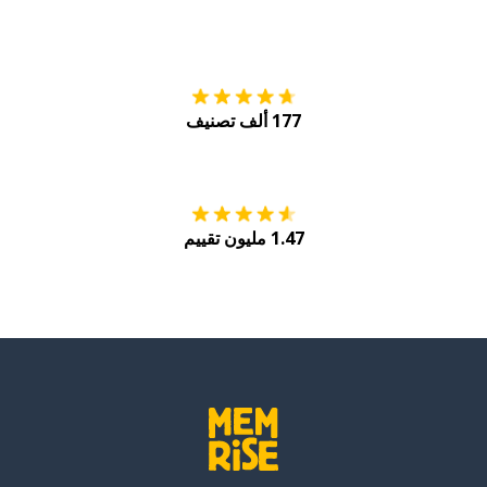
التنزيل على
متجر
177 ألف تصنيف
احصل عليه من
Play
1.47 مليون تقييم