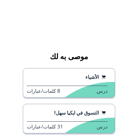
موصى به لك
الأشياء
درس
8
كلمات/عبارات
التسوق في ايكيا سهل!
درس
31
كلمات/عبارات